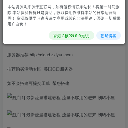
本站资源均来源于互联网，如有侵权请联系站长！将第一时间删
回车 输入对应app名字后台账号密码 即可自动安装
除 本站资源售价只是赞助，收取费用仅维持本站的日常运营所
需！ 资源仅供学习参考请勿商用或其它非法用途，否则一切后果
用户自负！
安装后会生成app 和后台地址
香港 2核2G 9.9元/月
朝晞博客
下载app 连接使用即可
服务器推荐:http://cloud.zxiyun.com
推荐购买活动专区 美国G口服务器
如不会搭建可提交工单 帮您搭建