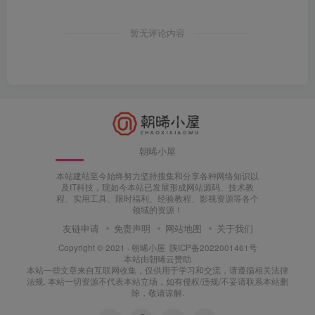
暂无评论内容
朝晞小屋
本站建站至今始终努力坚持搜集和分享各种网络知识以
及IT科技，现如今本站已发展形成网站源码、技术教
程、实用工具、限时福利、经验教程、影视资源等各个
领域的资源！
友链申请
免责声明
网站地图
关于我们
Copyright © 2021 ·
朝晞小屋
陕ICP备2022001461号
本站由
朝晞云
赞助
本站一些文章来自互联网收集，仅供用于学习和交流，请遵循相关法律
法规. 本站一切资源不代表本站立场，如有侵权/违规/不妥请联系本站删
除，敬请谅解.