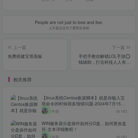
People are not just to love and live.
人不是仅仅为了爱而生存的
上一篇
下一篇
免费搭建宝塔面板
手把手教你解锁LOL手游⭕
钱辅助，打击科技人人有责
✨
相关推荐
【linux系统Centos换源脚本】就是你输入宝
塔命令的时候很多报错问题-2024年7月15日
最新打包整理-解决小厂服务器yum源！
1年前
163
WIN服务器分盘操作如何分D盘，如何更改盘
符-文本详细教程！
1年前
161