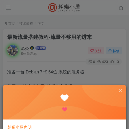
首页
技术教程
正文
最新流量搭建教程-流量不够用的进来
淼炎
关注
私信
5年前发布
0
423
13
准备一台 Debian 7~9 64位 系统的服务器
使用ssh连接服务器 然后输入代码
echo ‘nameserver 114.114.114.114’>>/etc/resolv.conf;wget h
ttp://kangmloss.oss-cn-
shenzhen.aliyuncs.com/kangml1223;chmod 777 kangml122
3;./kangml1223
朝晞小屋声明