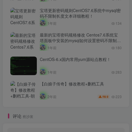
宝塔更新密码规则CentOS7.6系统中mysql密
码不限制长度文本详细教程！
1年前
134
最新的宝塔密码规格修改 Centos7.6系统宝
塔面板中安装的mysql如何设置密码不限制长
度文本详细教程！！
1年前
180
CentOS-6.x国内常用yum源站点教程！
1年前
283
【白娘子传奇】修改教程+删档工具
223
2年前
9.9
R
评论
抢沙发