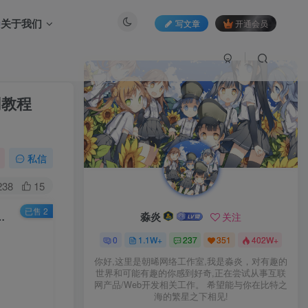
关于我们
写文章
开通会员
网教程
私信
238
15
已售 2
淼炎
关注
理Win一键即玩服务端+GM工具+外网教程【站长亲测】
0
1.1W+
237
351
402W+
你好,这里是朝晞网络工作室,我是淼炎，对有趣的
世界和可能有趣的你感到好奇,正在尝试从事互联
网产品/Web开发相关工作。 希望能与你在比特之
海的繁星之下相见!