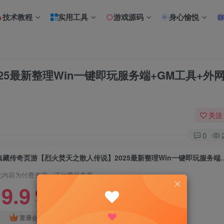
技术教程
实用工具
游戏源码
身心愉悦
5最新整理Win一键即玩服务端+GM工具+外
关注
0
典藏传奇页游【烈火焚天之散人传说】2025最新整
此内容为付费资源，请付费后查看
9.9
限时特惠
18.8
R
R
免费
普通会员
超级会员