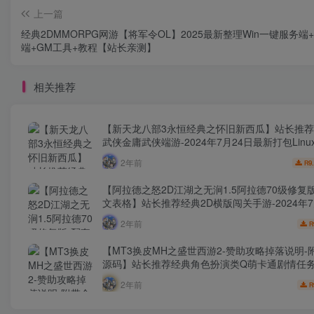
上一篇
经典2DMMORPG网游【将军令OL】2025最新整理Win一键服务端
端+GM工具+教程【站长亲测】
相关推荐
【新天龙八部3永恒经典之怀旧新西瓜】站长推荐
武侠金庸武侠端游-2024年7月24日最新打包Lin
源码视频架设教程-完整PC客户端-配套GM工具
2年前
9
R
【阿拉德之怒2D江湖之无涧1.5阿拉德70级修复
文表格】站长推荐经典2D横版闯关手游-2024年7
最新打包Linux服务端源码视频架设教程-GM总运
2年前
R
管理后台-新版多功能GM授权后台-安卓苹果IOS
本！
【MT3换皮MH之盛世西游2-赞助攻略掉落说明-
源码】站长推荐经典角色扮演类Q萌卡通剧情任
游-2024年7月20日最新打包Linux服务端源码
2年前
R
程-多功能GM网页后台工具-安卓苹果ios双端版