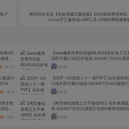
+客户
稀有回合页游【热血海贼王魔改版】2025最新整理单机
+Linux手工服务端+GM工具+详细外网搭建
经典3D
【wow魔兽世界怀旧版WLK335巫妖兔子
ux服务端
旧西方魔幻3D巨作端游-2024年7月24日最
！
务端源码视频架设教程-网页注册-GM指令教
111
2年前
.9
户端！
版-配套中
【DOF-100西游八十一难PVF】站长推荐
月24日
斗闯关西方魔幻端游-2024年7月24日最新打包
营WEB
端源码视频架设教程-等级补丁-配套完整客
79
2年前
9.9
双端版
附带全套
【网页修仙游戏之文字修仙H5】站长典藏
务回合手
戏-2024年7月20日最新打包Win服务端源
视频架设教
91
2年前
9.9
本！