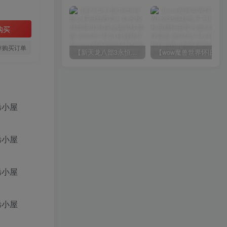
购买
存购买订单
【新天龙八部3永恒经典之怀旧新西瓜】站长推荐经典3D武侠金庸武侠端游-2024年7月24日最新打包Linux服务端源码视频架设教程-完整PC客户端-配套GM工具！
【wow魔兽世界怀旧版WLK335巫妖兔子王】站长典藏怀旧西方魔幻3D巨作端游-2024年7月24日最新打包Win服务端源码视频架设教程-网页注册-GM指令教程-完整PC客户端！