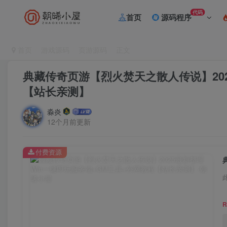
代码
首页
源码程序
首页
游戏源码
页游源码
正文
典藏传奇页游【烈火焚天之散人传说】202
【站长亲测】
淼炎
12个月前更新
付费资源