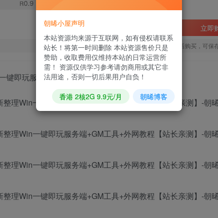
0.9
R
朝晞小屋声明
立即
本站资源均来源于互联网，如有侵权请联系
您当前未登录！建议登陆后购买，可保
站长！将第一时间删除 本站资源售价只是
赞助，收取费用仅维持本站的日常运营所
需！ 资源仅供学习参考请勿商用或其它非
法用途，否则一切后果用户自负！
n一键即玩服务端+GM工具+教程
香港 2核2G 9.9元/月
朝晞博客