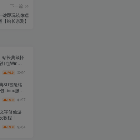
下一篇
一键即玩镜像端
教程【站长亲测】
王】站长典藏怀
新打包Win服
程-完整PC客
90
9.9
R
经典3D冒险格
Linux服务
户端！
97
9.9
R
版文字修仙游
码设教程！
64
9.9
R