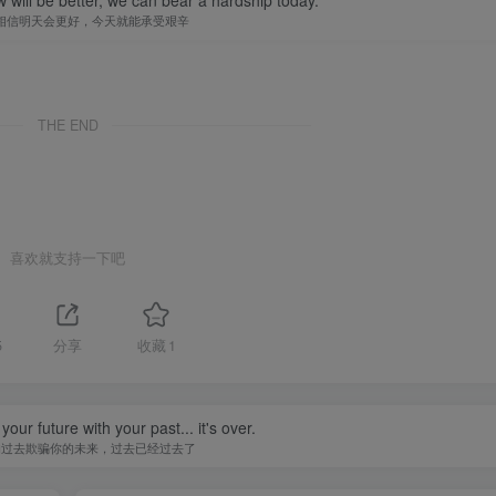
w will be better, we can bear a hardship today.
相信明天会更好，今天就能承受艰辛
THE END
喜欢就支持一下吧
5
分享
收藏
1
our future with your past... it's over.
的过去欺骗你的未来，过去已经过去了