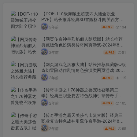
【DOF-110级海贼王超变四大陆全职业
PVF】站长推荐经典3D冒险格斗闯关西方魔
幻端游-2024年8月8日最新打包Linux服务端
134
2年前
9.9
R
源码视频架设教程-等级补丁-配套完整客户
端！
【网页传奇神皇烈焰假人陪玩版】站长推荐
典藏版角色扮演类传奇网页游戏-2024年8月8
日最新打包Wn服务端源码视频架设教程-配套
81
2年前
9.9
R
GM工具！
【网页游戏之洛雅大陆】站长推荐典藏版Q版
奇幻冒险动作剧情角色扮演类网页游戏-2024
年8月7日最新打包Wn服务端源码视频架设教
119
2年前
9.9
R
程-微端-GM工具-详细外网教程！
【传奇手游之1.76神器之兽宠物召唤第二
季】经典三职业复古特色战神引擎传奇手
游-2024年8月7日最新打包Win服务端源码视
105
2年前
9.9
R
频架设教程-新版GM多功能网页授权物品后
台-GM直冲网页后台-安卓苹果IOS双端版
【传奇手游之霸天美莎合击复古版】经典三
本！
职业复古特色战神引擎传奇手游-2024年8月7
日最新打包Win服务端源码视频架设教程-新
65
2年前
9.9
R
版GM多功能网页授权物品后台-GM直冲网页