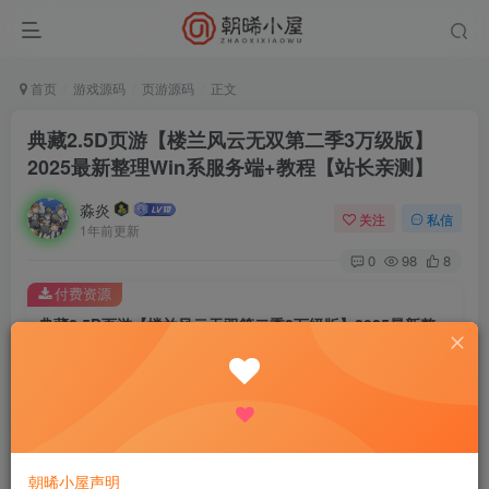
首页
游戏源码
页游源码
正文
典藏2.5D页游【楼兰风云无双第二季3万级版】
2025最新整理Win系服务端+教程【站长亲测】
淼炎
关注
私信
1年前更新
0
98
8
付费资源
典藏2.5D页游【楼兰风云无双第二季3万级版】2025最新整理Win系服务端+教程【站长亲测】
此内容为付费资源，请付费后查看
9.9
限时特惠
18.8
R
R
0.9
免费
普通会员
R
超级会员
立即购买
朝晞小屋声明