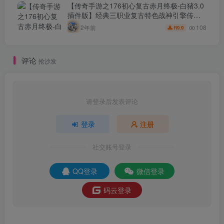
后台-安卓苹果IOS双端版本！
【传奇手游之176初心复古赤月终极-白猪3.0
插件版】经典三职业复古特色战神引擎传奇
手游-2024年8月6日最新打包Win服务端源码
108
2年前
9.9
R
视频架设教程-新版GM多功能网页授权物品
后台-GM直冲网页后台-安卓苹果IOS双端版
本！
评论
抢沙发
请登录后发表评论
登录
注册
社交账号登录
QQ登录
微信登录
码云登录