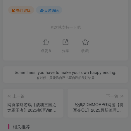
热门游戏
页游源码
喜欢就支持一下吧
点赞
8
分享
收藏
Sometimes, you have to make your own happy ending.
有时候，只能靠自己书写自己的美好结局
上一篇
下一篇
网页策略游戏【战魂三国之
经典2DMMORPG网游【将
戈霜王者】2025整理Win一
军令OL】2025最新整理Win
键即玩服务端+教程【站长亲
一键服务端+客户端+GM工
测】
具+教程【站长亲测】
相关推荐