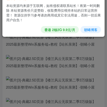
您当前未登录！建议登陆后购买，可保存购买订单
本站资源均来源于互联网，如有侵权请联系站长！将第一时间删
除 本站资源售价只是赞助，收取费用仅维持本站的日常运营所
需！ 资源仅供学习参考请勿商用或其它非法用途，否则一切后果
典藏2.5D页游【楼兰风云无双第二季3万级版】2025最新整
用户自负！
理Win系服务端+教程
香港 2核2G 9.9元/月
朝晞博客