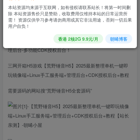
立即购买
本站资源均来源于互联网，如有侵权请联系站长！将第一时间删
您当前未登录！建议登陆后购买，可保存购买订单
除 本站资源售价只是赞助，收取费用仅维持本站的日常运营所
需！ 资源仅供学习参考请勿商用或其它非法用途，否则一切后果
用户自负！
【荒野锤音H5】站长推荐稀有开箱子三网H5全网通手
香港 2核2G 9.9元/月
朝晞博客
游-2025年3月6日最新打包Linux服务端源码视频架设教程-管
理后台-多功能CDK授权后台！
三网开箱H5游戏【荒野锤音H5】2025最新整理单机一键即
玩镜像端+Linux手工服务端+管理后台+CDK授权后台+教程
需要源码的网站搜“荒野锤音H5全套源码”