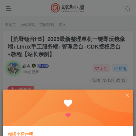
首页
游戏源码
页游源码
正文
【荒野锤音H5】2025最新整理单机一键即玩镜像
端+Linux手工服务端+管理后台+CDK授权后台
+教程【站长亲测】
淼炎
关注
私信
1年前更新
0
134
13
付费资源
【荒野锤音H5】2025最新整理单机一键即玩镜像端+Linux手工服务端+管理后台+CDK授权后台+教程【站长亲测】
此内容为付费资源，请付费后查看
9.9
限时特惠
18.8
R
R
0.9
免费
普通会员
R
超级会员
朝晞小屋声明