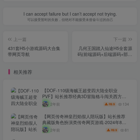
I can accept failure but I can’t accept not trying.
可以接受暂时的失败，但绝对不能接受未曾奋斗过的自己
上一篇
下一篇
431套H5小游戏源码大合集
几何王国踏入仙途H5全套源
带网页导航
码(前端源码+后端源码+部署
文档+策划文档)
相关推荐
【DOF-110级海贼王超变四大陆全职业
PVF】站长推荐经典3D冒险格斗闯关西方魔
幻端游-2024年8月8日最新打包Linux服务端
134
2年前
9.9
R
源码视频架设教程-等级补丁-配套完整客户
端！
【网页传奇神皇烈焰假人陪玩版】站长推荐
典藏版角色扮演类传奇网页游戏-2024年8月8
日最新打包Wn服务端源码视频架设教程-配套
81
2年前
9.9
R
GM工具！