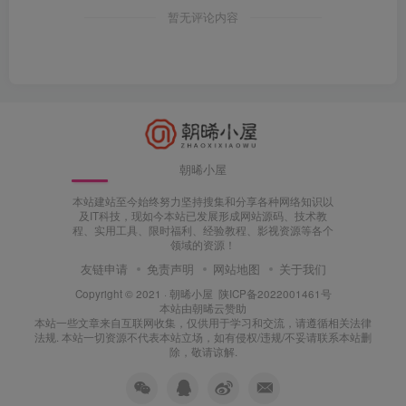
暂无评论内容
朝晞小屋
本站建站至今始终努力坚持搜集和分享各种网络知识以
及IT科技，现如今本站已发展形成网站源码、技术教
程、实用工具、限时福利、经验教程、影视资源等各个
领域的资源！
友链申请
免责声明
网站地图
关于我们
Copyright © 2021 ·
朝晞小屋
陕ICP备2022001461号
本站由
朝晞云
赞助
本站一些文章来自互联网收集，仅供用于学习和交流，请遵循相关法律
法规. 本站一切资源不代表本站立场，如有侵权/违规/不妥请联系本站删
除，敬请谅解.