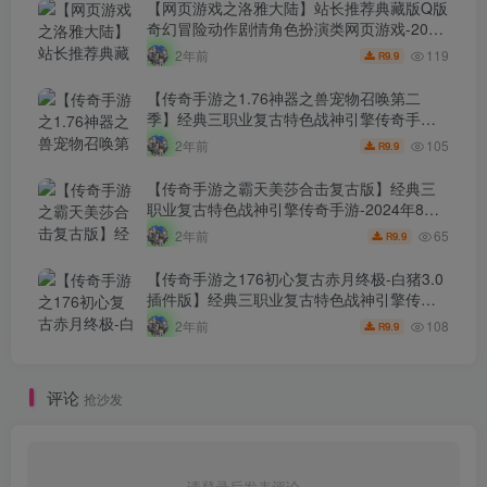
【网页游戏之洛雅大陆】站长推荐典藏版Q版
奇幻冒险动作剧情角色扮演类网页游戏-2024
年8月7日最新打包Wn服务端源码视频架设教
119
2年前
9.9
R
程-微端-GM工具-详细外网教程！
【传奇手游之1.76神器之兽宠物召唤第二
季】经典三职业复古特色战神引擎传奇手
游-2024年8月7日最新打包Win服务端源码视
105
2年前
9.9
R
频架设教程-新版GM多功能网页授权物品后
台-GM直冲网页后台-安卓苹果IOS双端版
【传奇手游之霸天美莎合击复古版】经典三
本！
职业复古特色战神引擎传奇手游-2024年8月7
日最新打包Win服务端源码视频架设教程-新
65
2年前
9.9
R
版GM多功能网页授权物品后台-GM直冲网页
后台-安卓苹果IOS双端版本！
【传奇手游之176初心复古赤月终极-白猪3.0
插件版】经典三职业复古特色战神引擎传奇
手游-2024年8月6日最新打包Win服务端源码
108
2年前
9.9
R
视频架设教程-新版GM多功能网页授权物品
后台-GM直冲网页后台-安卓苹果IOS双端版
本！
评论
抢沙发
请登录后发表评论