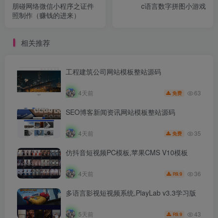
朋碰网络微信小程序之证件
c语言数字拼图小游戏
照制作（赚钱的进来）
相关推荐
工程建筑公司网站模板整站源码
63
4天前
免费
SEO博客新闻资讯网站模板整站源码
35
4天前
免费
仿抖音短视频PC模板,苹果CMS V10模板
36
4天前
9.9
R
多语言影视短视频系统,PlayLab v3.3学习版
43
5天前
9.9
R