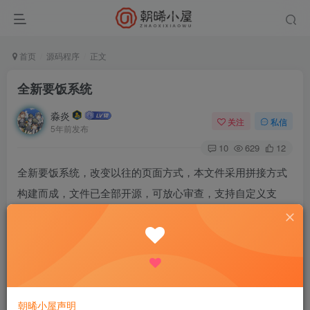
首页
源码程序
正文
全新要饭系统
淼炎
关注
私信
5年前发布
10
629
12
全新要饭系统，改变以往的页面方式，本文件采用拼接方式
构建而成，文件已全部开源，可放心审查，支持自定义支
付。
演示站:http://pay.cloudyua.cn
演示站未配置支付接口
朝晞小屋声明