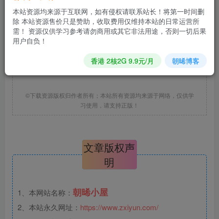
本站资源均来源于互联网，如有侵权请联系站长！将第一时间删
除 本站资源售价只是赞助，收取费用仅维持本站的日常运营所
相关文件下载地址
需！ 资源仅供学习参考请勿商用或其它非法用途，否则一切后果
用户自负！
香港 2核2G 9.9元/月
朝晞博客
*该资源需回复评论后下载，马上去
发表评论
?
©下载资源版权归作者所有；本站所有资源均来源于网络，仅供学
习使用，请支持正版！
文章版权声
明
朝晞小屋
1、本网站名称：
2、本站永久网址：
https://www.zxiyun.com/