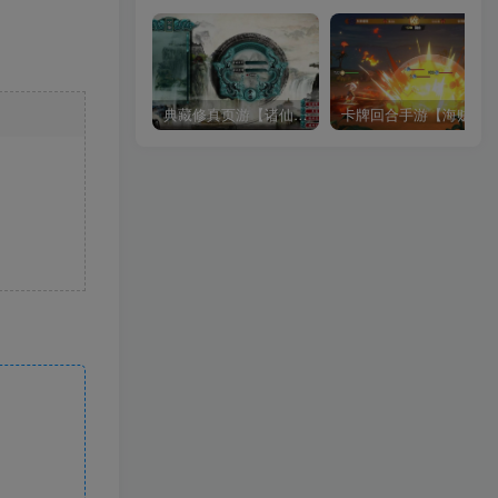
典藏修真页游【诸仙列传本地版】2026整理Win一键即玩服务端+客户端+GM工具+教程【站长亲测】
卡牌回合手游【海贼王大冒险：最终秘宝跨服修复版】2026最新整理单机一键即玩镜像端+Linux手工服务端+管理后台+CDK授权后台+教程【站长亲测】