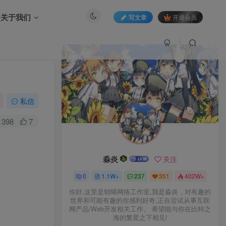
关于我们
写文章
开通会员
私信
398
7
淼炎
关注
0
1.1W+
237
351
402W+
你好,这里是朝晞网络工作室,我是淼炎，对有趣的
世界和可能有趣的你感到好奇,正在尝试从事互联
网产品/Web开发相关工作。 希望能与你在比特之
海的繁星之下相见!