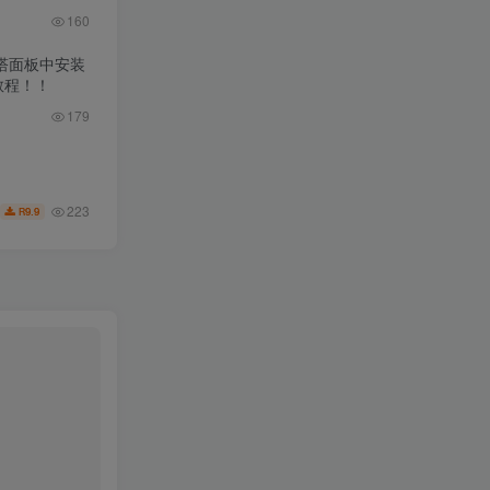
160
宝塔面板中安装
教程！！
179
223
9.9
R