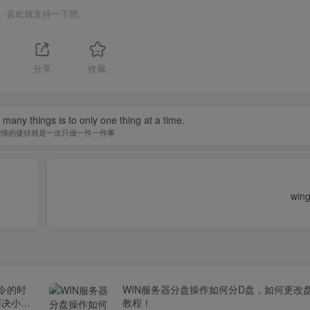
喜欢就支持一下吧
分享
收藏
many things is to only one thing at a time.
事情的捷径就是一次只做一件一件事
wi
命令的时
WIN服务器分盘操作如何分D盘，如何更改
解决小厂
教程！