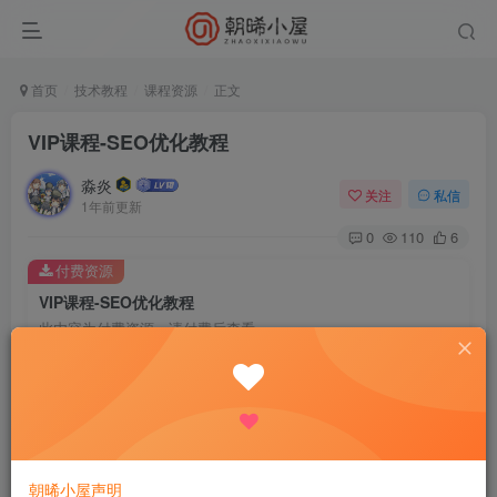
首页
技术教程
课程资源
正文
VIP课程-SEO优化教程
淼炎
关注
私信
1年前更新
0
110
6
付费资源
VIP课程-SEO优化教程
此内容为付费资源，请付费后查看
9.9
限时特惠
18.8
R
R
0.9
免费
普通会员
R
超级会员
立即购买
您当前未登录！建议登陆后购买，可保存购买订单
朝晞小屋声明