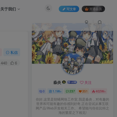
关于我们
写文章
开通会员
私信
440
6
淼炎
关注
0
1.1W+
237
351
402W+
你好,这里是朝晞网络工作室,我是淼炎，对有趣的
世界和可能有趣的你感到好奇,正在尝试从事互联
网产品/Web开发相关工作。 希望能与你在比特之
海的繁星之下相见!