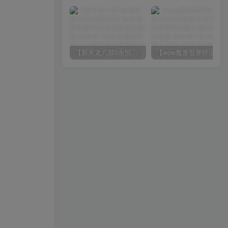
【新天龙八部3永恒经典之怀旧新西瓜】站长推荐经典3D武侠金庸武侠端游-2024年7月24日最新打包Linux服务端源码视频架设教程-完整PC客户端-配套GM工具！
【wow魔兽世界怀旧版WLK335巫妖兔子王】站长典藏怀旧西方魔幻3D巨作端游-2024年7月24日最新打包Win服务端源码视频架设教程-网页注册-GM指令教程-完整PC客户端！