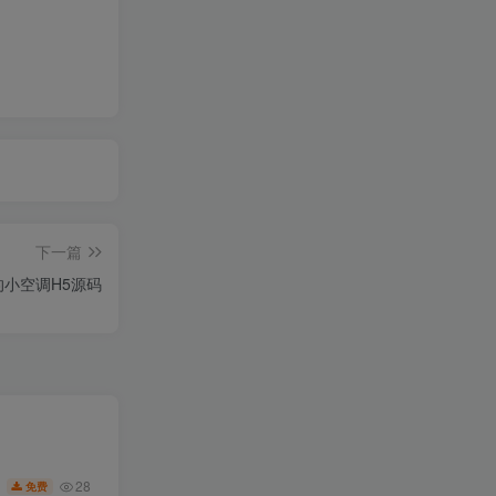
下一篇
小空调H5源码
28
免费