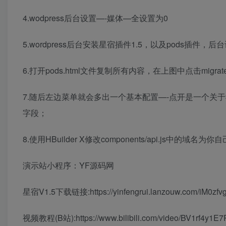
4.wodpress后台设置—-媒体—全设置为0
5.wordpress后台安装星宿插件1.5，以及pods插件，后台设置
6.打开pods.html文件复制所有内容，在上图中点击migra
7.随后左边菜单就会多出一个基本配置—-点开是一个关
字段；
8.使用HBuilder X修改components/api.js中的
演示站小程序：YF源码网
星宿V1.5下载链接:https://yinfengrui.lanzouw.com/iM0zfv
视频教程(B站):https://www.bilibili.com/video/BV1rf4y1E