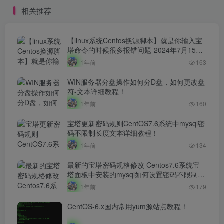
相关推荐
【linux系统Centos换源脚本】就是你输入宝
塔命令的时候很多报错问题-2024年7月15日
最新打包整理-解决小厂服务器yum源！
1年前
163
WIN服务器分盘操作如何分D盘，如何更改盘
符-文本详细教程！
1年前
160
宝塔更新密码规则CentOS7.6系统中mysql密
码不限制长度文本详细教程！
1年前
134
最新的宝塔密码规格修改 Centos7.6系统宝
塔面板中安装的mysql如何设置密码不限制长
度文本详细教程！！
1年前
179
CentOS-6.x国内常用yum源站点教程！