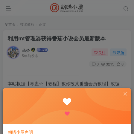
首页
技术教程
正文
利用mt管理器获得番茄小说会员最新版本
淼炎
关注
私信
5年前发布
0
3215
8
————————————————
本帖根据【毒盅☆【教程】教你改某番茄会员教程】改编，
因为版本更新，里面的类名已经更改，对于我们小白来说，
有点不友好[阴险][阴险]所以才发此帖[滑稽][滑稽]
————————————————
此次主要解决2个问题
1.过签名问题【有的小伙伴去完签名，会显示盗版，或者闪
朝晞小屋声明