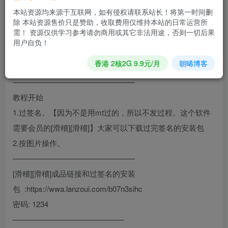
退。】我提供了过完签名没问题的安装包，小伙伴们可以练
本站资源均来源于互联网，如有侵权请联系站长！将第一时间删
练手[滑稽][滑稽]
除 本站资源售价只是赞助，收取费用仅维持本站的日常运营所
需！ 资源仅供学习参考请勿商用或其它非法用途，否则一切后果
2.获得会员过程。
用户自负！
————————————————
香港 2核2G 9.9元/月
朝晞博客
需要的工具
————————————————
教程开始
1.过签名。【因为不是用mt过的，所以不发过程。这个软件
需要会员的[滑稽][滑稽]】大家可以下载过完签名的安装包
2.按图片操作。
————————————————
[滑稽][滑稽]成品链接和过签名的安装
包 :https://wwa.lanzoui.com/b07n3sihc
密码: 1234
——————————————–