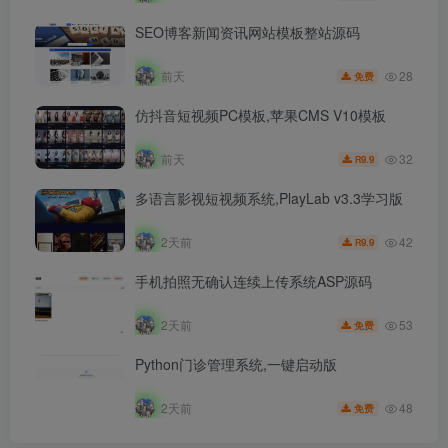
SEO博客新闻资讯网站模板整站源码
28
前天
免费
仿抖音短视频PC模板,苹果CMS V10模板
32
前天
9.9
R
多语言影视短视频系统,PlayLab v3.3学习版
42
2天前
9.9
R
手机拍照无确认连续上传系统ASP源码
53
2天前
免费
Python门诊管理系统,一键启动版
48
2天前
免费