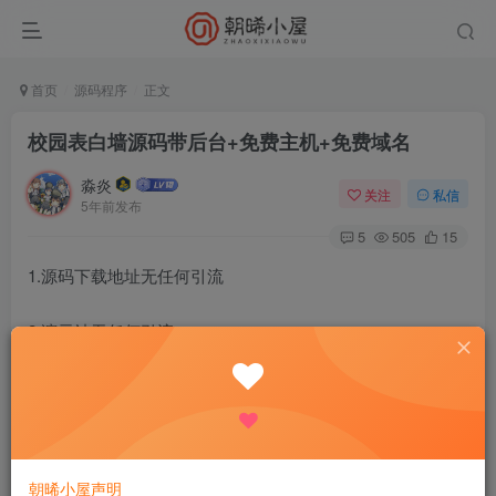
首页
源码程序
正文
校园表白墙源码带后台+免费主机+免费域名
淼炎
关注
私信
5年前发布
5
505
15
1.源码下载地址无任何引流
2.演示站无任何引流
3.免费主机官方推荐：http://xue.zxiyun.com
5.先去下载源码，然后去领一个免费主机，登录主机后，找
到上传文件，然后解压后看里面的教程，然后绑定一个解析
朝晞小屋声明