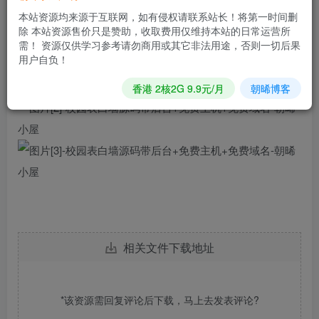
成功的域名访问即可，不懂得怎么搭建的欢迎留言哦！
本站资源均来源于互联网，如有侵权请联系站长！将第一时间删
除 本站资源售价只是赞助，收取费用仅维持本站的日常运营所
6.如果你喜欢，麻烦点个赞谢谢了！
需！ 资源仅供学习参考请勿商用或其它非法用途，否则一切后果
用户自负！
香港 2核2G 9.9元/月
朝晞博客
相关文件下载地址
*该资源需回复评论后下载，马上去
发表评论
?