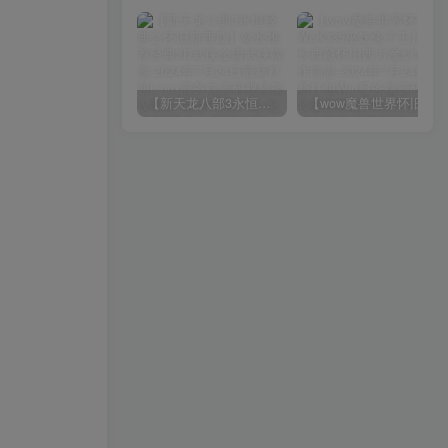
【新天龙八部3永恒经典之怀旧新西瓜】站长推荐经典3D武侠金庸武侠端游-2024年7月24日最新打包Linux服务端源码视频架设教程-完整PC客户端-配套GM工具！
【wow魔兽世界怀旧版WLK335巫妖兔子王】站长典藏怀旧西方魔幻3D巨作端游-2024年7月24日最新打包Win服务端源码视频架设教程-网页注册-GM指令教程-完整PC客户端！