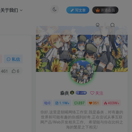
关于我们
写文章
开通会员
私信
461
6
淼炎
关注
0
1.1W+
237
351
403W+
你好,这里是朝晞网络工作室,我是淼炎，对有趣的
世界和可能有趣的你感到好奇,正在尝试从事互联
网产品/Web开发相关工作。 希望能与你在比特之
海的繁星之下相见!