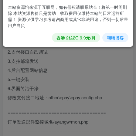
4.增加支付接口
本站资源均来源于互联网，如有侵权请联系站长！将第一时间删
5.修复授权
除 本站资源售价只是赞助，收取费用仅维持本站的日常运营所
6.邮箱发送改为本地
需！ 资源仅供学习参考请勿商用或其它非法用途，否则一切后果
用户自负！
功能介绍：
香港 2核2G 9.9元/月
朝晞博客
1.商品分类，添加分类，添加商品，添加卡密，
2.支付接口自己调试
3.支持邮箱发送
4.后台配置网站信息
5.一键安装
6.界面简洁干净
修改支付接口地址：other\epay\epay.config.php
====================================
订单发送邮件监控域名/ayangw/mon.php
====================================