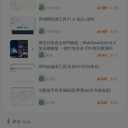
38
19小时前
免费
局域网投屏工具V1.3 成品+源码
25
19小时前
免费
网页封装原生APP教程｜WebViewGold16.6
安卓破解版 一键打包安卓 iOS 附完整源码
37
前天
9.9
R
APK反编译工具(支持V1V2V3签名)
32
2天前
免费
元数据字符串编辑器(苹果dat文件修改器)
54
2天前
免费
评论
共3条