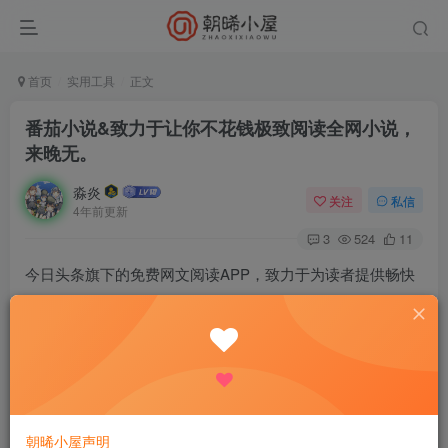
首页
实用工具
正文
番茄小说&致力于让你不花钱极致阅读全网小说，
来晚无。
淼炎
关注
私信
4年前更新
3
524
11
今日头条旗下的免费网文阅读APP，致力于为读者提供畅快
不花钱的极致阅读体验
╔════╗
║资源信息║
╚════╝
▎资源名称：番茄免费小说精简
朝晞小屋声明