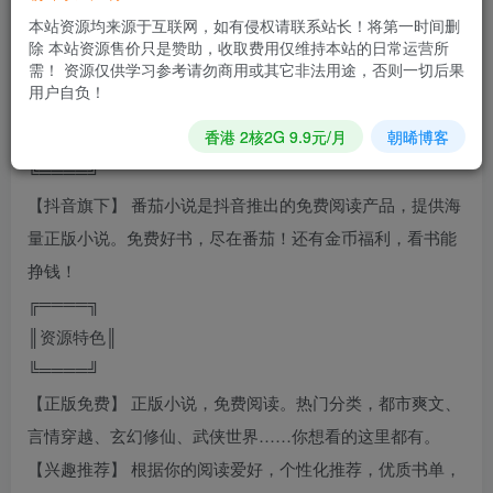
▎资源版本：v 4.9.0
本站资源均来源于互联网，如有侵权请联系站长！将第一时间删
▎资源大小：20.4 MB
除 本站资源售价只是赞助，收取费用仅维持本站的日常运营所
需！ 资源仅供学习参考请勿商用或其它非法用途，否则一切后果
▎适用系统：Android 4.0 +
用户自负！
╔════╗
香港 2核2G 9.9元/月
朝晞博客
║资源简介║
╚════╝
【抖音旗下】 番茄小说是抖音推出的免费阅读产品，提供海
量正版小说。免费好书，尽在番茄！还有金币福利，看书能
挣钱！
╔════╗
║资源特色║
╚════╝
【正版免费】 正版小说，免费阅读。热门分类，都市爽文、
言情穿越、玄幻修仙、武侠世界……你想看的这里都有。
【兴趣推荐】 根据你的阅读爱好，个性化推荐，优质书单，