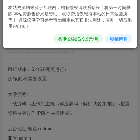
没关系，我教你！教程开始！[阴险]
本站资源均来源于互联网，如有侵权请联系站长！将第一时间删
•┈┈┈┈┈┈୨୧┈┈┈┈┈┈•
除 本站资源售价只是赞助，收取费用仅维持本站的日常运营所
需！ 资源仅供学习参考请勿商用或其它非法用途，否则一切后果
推荐免费主机:http://xue.zxiyun.com
用户自负！
香港 2核2G 9.9元/月
朝晞博客
域名可以买一级的，也可以百度二级域名
﹎﹎﹎﹎﹎﹎﹎﹎﹎﹎﹎﹎﹎﹎
﹊﹊﹊﹊﹊﹊﹊﹊﹊﹊﹊﹊﹊﹊
PHP版本＞5.4(5.6完美运行)
伪静态:不需要设置
大致流程:
下载源码→上传到主机→解压源码→解析域名并绑定→配置
资料→更改PHP版本→搭建成功！
后台地址:域名+admin
账号:admin