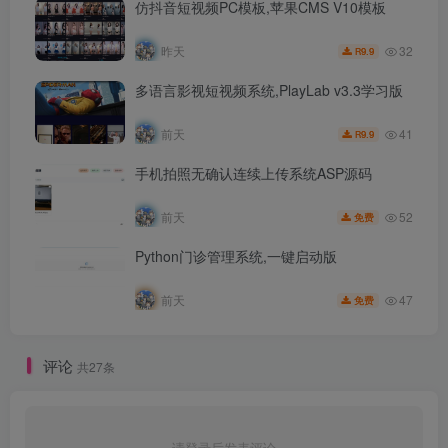
仿抖音短视频PC模板,苹果CMS V10模板
32
昨天
9.9
R
多语言影视短视频系统,PlayLab v3.3学习版
41
前天
9.9
R
手机拍照无确认连续上传系统ASP源码
52
前天
免费
Python门诊管理系统,一键启动版
47
前天
免费
评论
共27条
请登录后发表评论