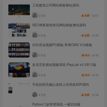
工程建筑公司网站模板整站源码
61
3天前
免费
SEO博客新闻资讯网站模板整站源码
35
3天前
免费
仿抖音短视频PC模板,苹果CMS V10模板
36
3天前
9.9
R
多语言影视短视频系统,PlayLab v3.3学习版
42
4天前
9.9
R
手机拍照无确认连续上传系统ASP源码
58
4天前
免费
Python门诊管理系统,一键启动版