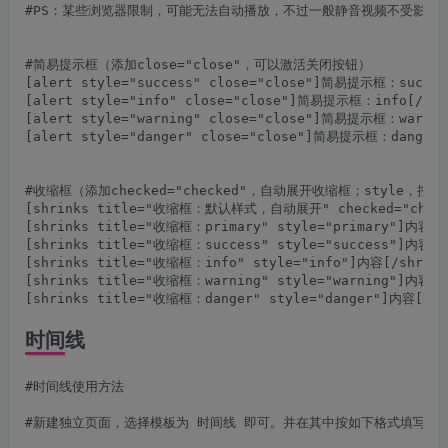
#PS：某些浏览器限制，可能无法自动播放，不过一般静音视频不受影响~

#简易提示框（添加close="close"，可以激活关闭按钮）

[alert style="success" close="close"]简易提示框：succe
[alert style="info" close="close"]简易提示框：info[/aler
[alert style="warning" close="close"]简易提示框：warning
[alert style="danger" close="close"]简易提示框：danger[/
#收缩框（添加checked="checked"，自动展开收缩框；style，控制
[shrinks title="收缩框：默认样式，自动展开" checked="checke
[shrinks title="收缩框：primary" style="primary"]内容[/s
[shrinks title="收缩框：success" style="success"]内容[/s
[shrinks title="收缩框：info" style="info"]内容[/shrinks
[shrinks title="收缩框：warning" style="warning"]内容[/s
时间线
#时间线使用方法

#新建独立页面，选择模板为 时间线 即可。并在其中按如下格式填写即可