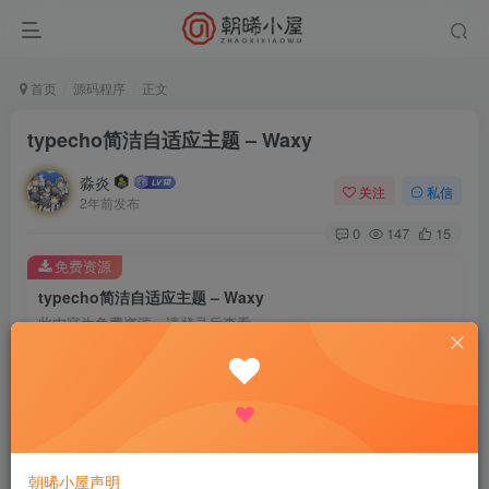
首页
源码程序
正文
typecho简洁自适应主题 – Waxy
淼炎
关注
私信
2年前发布
0
147
15
免费资源
typecho简洁自适应主题 – Waxy
此内容为免费资源，请登录后查看
登录查看
小巧，却拥有完善且丰富的功能。
即可开箱即用，也可以加以雕琢。简约的设计，无限的可
朝晞小屋声明