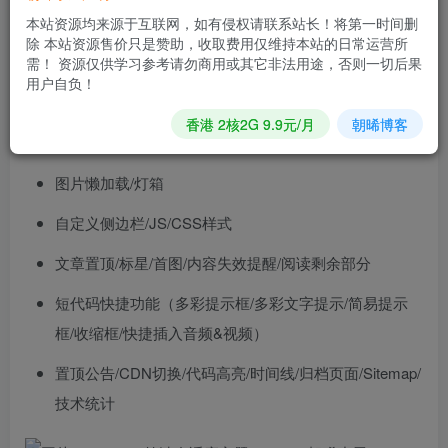
能！
本站资源均来源于互联网，如有侵权请联系站长！将第一时间删
除 本站资源售价只是赞助，收取费用仅维持本站的日常运营所
功能介绍
需！ 资源仅供学习参考请勿商用或其它非法用途，否则一切后果
用户自负！
轻量高效，悦于书写
香港 2核2G 9.9元/月
朝晞博客
响应式布局
图片懒加载/灯箱
自定义侧边栏/JS/CSS样式
文章置顶/标星/首图/内容失效提醒/阅读剩余部分
短代码快捷功能（多彩提示框/多彩文字提示/简易提示
框/收缩框/快捷插入音频&视频）
置顶公告/CDN切换/代码高亮/时间线/归档页面/Sitemap/
技术统计