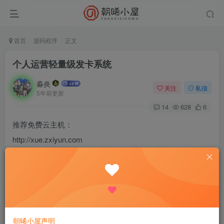
首页
源码程序
正文
个人运营轻量级发卡系统
淼炎
关注
私信
5年前更新
14
628
6
推荐免费云主机：
http://xue.zxiyun.com
功能齐全！界面简洁！运行稳定！
不多占内存！非常适合个人发卡！
已经全解 支付系统可自己对接
教程开始：
朝晞小屋声明