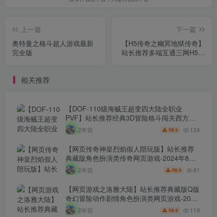
上一篇
下一篇
奥特曼之格斗超人游戏最新
【H5传奇之幽冥地狱传奇】
完全版
站长推荐多端互通三网H5全
网通传奇手游-2024年9月21
日最新整理单机一键即玩服
相关推荐
务端-打包Linux服务端源码
视频架设教程-完善运营网页
后台-多功能GM网页后台！
【DOF-110级海贼王超变四大陆全职业
PVF】站长推荐经典3D冒险格斗闯关西方魔
幻端游-2024年8月8日最新打包Linux服务端
134
2年前
9.9
R
源码视频架设教程-等级补丁-配套完整客户
端！
【网页传奇神皇烈焰假人陪玩版】站长推荐
典藏版角色扮演类传奇网页游戏-2024年8月8
日最新打包Wn服务端源码视频架设教程-配套
81
2年前
9.9
R
GM工具！
【网页游戏之洛雅大陆】站长推荐典藏版Q版
奇幻冒险动作剧情角色扮演类网页游戏-2024
年8月7日最新打包Wn服务端源码视频架设教
119
2年前
9.9
R
程-微端-GM工具-详细外网教程！