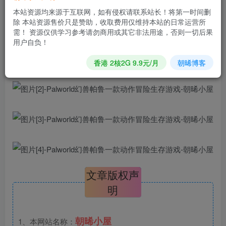
修改语言请修改：
本站资源均来源于互联网，如有侵权请联系站长！将第一时间删
%appdata%\Goldberg SteamEmu
除 本站资源售价只是赞助，收取费用仅维持本站的日常运营所
需！ 资源仅供学习参考请勿商用或其它非法用途，否则一切后果
Saves\settings\language.txt
用户自负！
香港 2核2G 9.9元/月
朝晞博客
文章版权声
明
朝晞小屋
1、本网站名称：