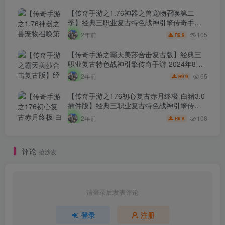
【传奇手游之1.76神器之兽宠物召唤第二
季】经典三职业复古特色战神引擎传奇手
游-2024年8月7日最新打包Win服务端源码视
105
2年前
9.9
R
频架设教程-新版GM多功能网页授权物品后
台-GM直冲网页后台-安卓苹果IOS双端版
【传奇手游之霸天美莎合击复古版】经典三
本！
职业复古特色战神引擎传奇手游-2024年8月7
日最新打包Win服务端源码视频架设教程-新
65
2年前
9.9
R
版GM多功能网页授权物品后台-GM直冲网页
后台-安卓苹果IOS双端版本！
【传奇手游之176初心复古赤月终极-白猪3.0
插件版】经典三职业复古特色战神引擎传奇
手游-2024年8月6日最新打包Win服务端源码
108
2年前
9.9
R
视频架设教程-新版GM多功能网页授权物品
后台-GM直冲网页后台-安卓苹果IOS双端版
本！
评论
抢沙发
请登录后发表评论
登录
注册