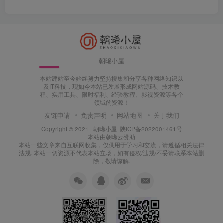
朝晞小屋
本站建站至今始终努力坚持搜集和分享各种网络知识以
及IT科技，现如今本站已发展形成网站源码、技术教
程、实用工具、限时福利、经验教程、影视资源等各个
领域的资源！
友链申请
免责声明
网站地图
关于我们
Copyright © 2021 ·
朝晞小屋
陕ICP备2022001461号
本站由
朝晞云
赞助
本站一些文章来自互联网收集，仅供用于学习和交流，请遵循相关法律
法规. 本站一切资源不代表本站立场，如有侵权/违规/不妥请联系本站删
除，敬请谅解.