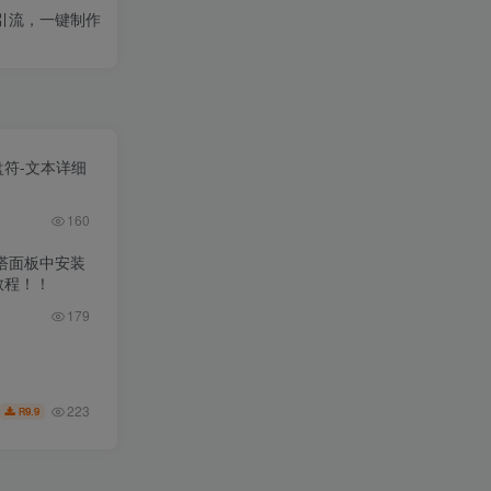
效引流，一键制作
盘符-文本详细
160
宝塔面板中安装
教程！！
179
223
9.9
R