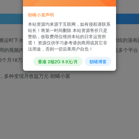
朝晞小屋声明
登录查看
本站资源均来源于互联网，如有侵权请联系
站长！将第一时间删除 本站资源售价只是
赞助，收取费用仅维持本站的日常运营所
搬运时下火爆的海外美女跳舞视频，通过AI一键生成酷炫的漫画
需！ 资源仅供学习参考请勿商用或其它非
法用途，否则一切后果用户自负！
周的视频内容，导入手机，每天早中晚发布一条，覆盖多个平台
2个月18万粉丝涨粉神话等你实现，月入过万不是梦！
香港 2核2G 9.9元/月
朝晞博客