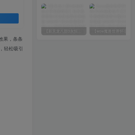
【新天龙八部3永恒经典之怀旧新西瓜】站长推荐经典3D武侠金庸武侠端游-2024年7月24日最新打包Linux服务端源码视频架设教程-完整PC客户端-配套GM工具！
【wow魔兽世界怀旧版WLK335巫妖兔子王】站长典藏怀旧西方魔幻3D巨作端游-2024年7月24日最新打包Win服务端源码视频架设教程-网页注册-GM指令教程-完整PC客户端！
效果，条条
，轻松吸引