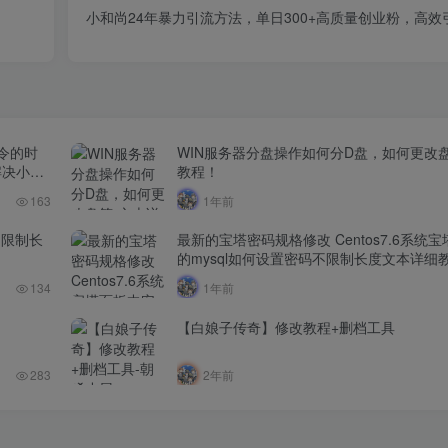
小和尚24年暴力引流方法，单日300+高质量创业粉，高
命令的时
WIN服务器分盘操作如何分D盘，如何更改
解决小厂
教程！
163
1年前
不限制长
最新的宝塔密码规格修改 Centos7.6系统
的mysql如何设置密码不限制长度文本详细
134
1年前
【白娘子传奇】修改教程+删档工具
283
2年前