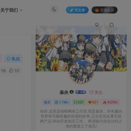
关于我们
写文章
开通会员
私信
116
10
淼炎
关注
0
1.1W+
237
351
402W+
你好,这里是朝晞网络工作室,我是淼炎，对有趣的
世界和可能有趣的你感到好奇,正在尝试从事互联
网产品/Web开发相关工作。 希望能与你在比特之
海的繁星之下相见!