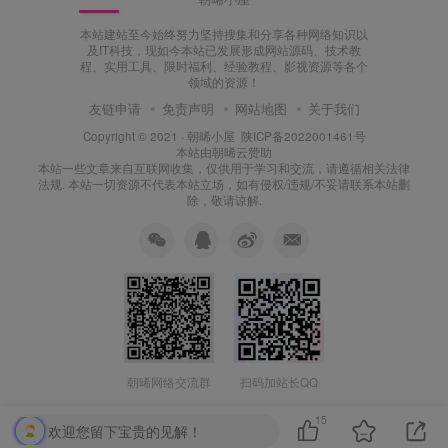
本站建站至今始终努力坚持搜集和分享各种网络知识以
及IT科技，现如今本站已发展形成网站源码、技术教
程、实用工具、限时福利、经验教程、影视资源等各个
领域的资源！
友链申请
免责声明
网站地图
关于我们
Copyright © 2021 ·
朝晞小屋
陕ICP备2022001461号
本站由
朝晞云
赞助
本站一些文章来自互联网收集，仅供用于学习和交流，请遵循相关法律
法规. 本站一切资源不代表本站立场，如有侵权/违规/不妥请联系本站删
除，敬请谅解.
朝晞网络交流群
扫码加站长QQ
15
欢迎您留下宝贵的见解！