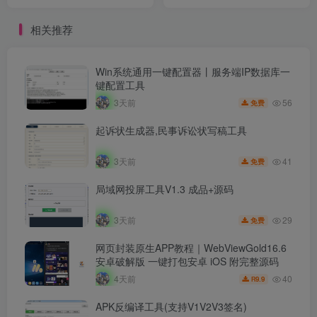
相关推荐
Win系统通用一键配置器丨服务端IP数据库一
键配置工具
56
3天前
免费
起诉状生成器,民事诉讼状写稿工具
41
3天前
免费
局域网投屏工具V1.3 成品+源码
29
3天前
免费
网页封装原生APP教程｜WebViewGold16.6
安卓破解版 一键打包安卓 iOS 附完整源码
40
4天前
9.9
R
APK反编译工具(支持V1V2V3签名)