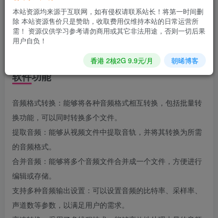
件。它可以将几乎所有常见的音频格式相互转换，包括
本站资源均来源于互联网，如有侵权请联系站长！将第一时间删
MP3、WAV、WMA、FLAC、AAC、OGG等。
除 本站资源售价只是赞助，收取费用仅维持本站的日常运营所
需！ 资源仅供学习参考请勿商用或其它非法用途，否则一切后果
用户自负！
香港 2核2G 9.9元/月
朝晞博客
软件功能
音频格式转换：能够将各种音频格式相互转换，包括批量转
换功能，可以同时转换多个文件。
提取音频：能够从视频文件中提取音轨，并将其转换为所需
的音频格式。
合并音频：能够将多个音频文件合并成一个文件，方便进行
编辑或存储。
支持多种音频输出设置：可以设置音频的比特率、采样率、
声道数等参数，以满足用户的需求。