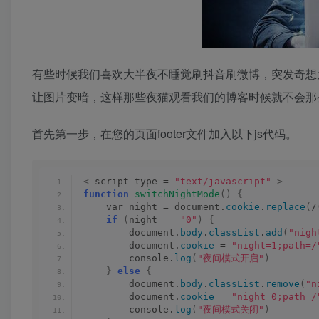
有些时候我们喜欢大半夜不睡觉刷抖音刷微博，突发奇想
让图片变暗，这样那些夜猫观看我们的博客时候就不会那
首先第一步，在您的页面footer文件加入以下js代码。
<
 script type = 
"text/javascript"
>
function
switchNightMode
()
{
    var night = document.
cookie
.
replace
(
/
if
(
night == 
"0"
)
{
        document.
body
.
classList
.
add
(
"nigh
        document.
cookie
 = 
"night=1;path=/
        console.
log
(
"夜间模式开启"
)
}
else
{
        document.
body
.
classList
.
remove
(
"n
        document.
cookie
 = 
"night=0;path=/
        console.
log
(
"夜间模式关闭"
)