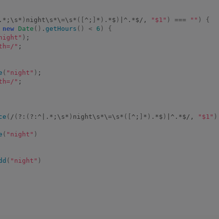
.*;\s*
)
night\s*\=\s*
([
^;
]
*
)
.*$
)
|^.*$/, 
"$1"
)
 === 
""
)
{
new
Date
()
.
getHours
()
<
6
)
{
night"
)
;
th=/"
;
e
(
"night"
)
;
th=/"
;
ce
(
/
(
?:
(
?:^|.*;\s*
)
night\s*\=\s*
([
^;
]
*
)
.*$
)
|^.*$/, 
"$1"
)
e
(
"night"
)
dd
(
"night"
)