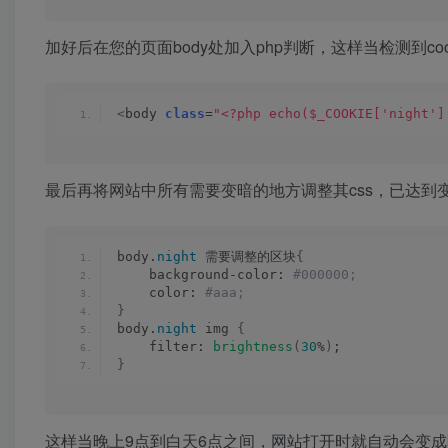
加好后在您的页面body处加入php判断，这样当检测到cook
<
body 
class
=
"<?php echo($_COOKIE['night']
最后再将网站中所有需要变暗的地方调整其css，已达到变
body.
night
 需要调整的区块
{
    background-color:
 #000000;
    color:
 #aaa;
}
body.
night
 img 
{
    filter: 
brightness
(
30
%
)
;
}
这样当晚上9点到白天6点之间，网站打开时就自动会变