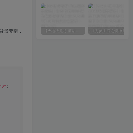
背景变暗，
【天地决龙将-前后端全套源码】站长推荐3D仙侠角色扮演剧情手游-2024年7月16日最新打包整理！
【万灵山海之镜神龙修复GM专属套装版】站长推荐经典稀有3D国风回合剧情闯关手游-2024年7月15日最新打包Linux服务端源码视频架设教程-多功能GM网页授权后台-GM解密代理后台-GM运营后台-假人陪玩-无限开新区脚本-安卓IOS苹果双端版本！
"0"
;