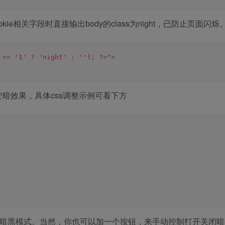
ie相关字段时直接输出body的class为night，已防止页面闪烁
 == '1' ? 'night' : ''); ?>"
>
暗效果，具体css调整示例可看下方
成暗黑模式。当然，你也可以加一个按钮，来手动控制打开关闭暗