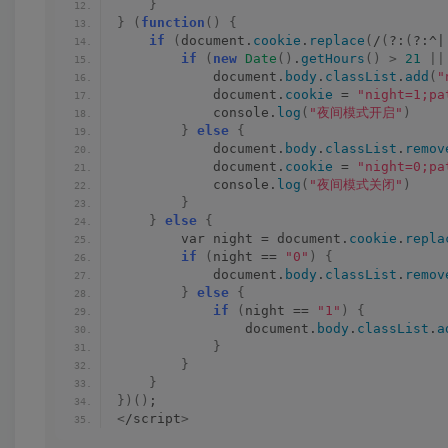
}
}
(
function
()
{
if
(
document.
cookie
.
replace
(
/
(
?:
(
?:^|
if
(
new
Date
()
.
getHours
()
>
21
||
            document.
body
.
classList
.
add
(
"
            document.
cookie
 = 
"night=1;pa
            console.
log
(
"夜间模式开启"
)
}
else
{
            document.
body
.
classList
.
remov
            document.
cookie
 = 
"night=0;pa
            console.
log
(
"夜间模式关闭"
)
}
}
else
{
        var night = document.
cookie
.
repla
if
(
night == 
"0"
)
{
            document.
body
.
classList
.
remov
}
else
{
if
(
night == 
"1"
)
{
                document.
body
.
classList
.
a
}
}
}
})()
;
<
/script
>