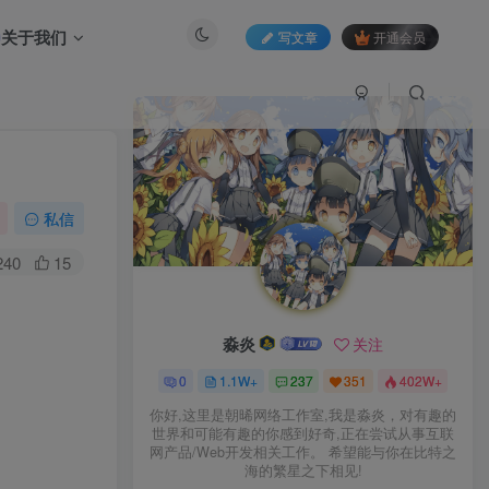
关于我们
写文章
开通会员
私信
240
15
淼炎
关注
0
1.1W+
237
351
402W+
你好,这里是朝晞网络工作室,我是淼炎，对有趣的
世界和可能有趣的你感到好奇,正在尝试从事互联
网产品/Web开发相关工作。 希望能与你在比特之
海的繁星之下相见!