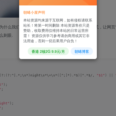
朝晞小屋声明
本站资源均来源于互联网，如有侵权请联系
站长！将第一时间删除 本站资源售价只是
为什么我们不能让网站在夜间的时候自动打开夜间模式，让网页
赞助，收取费用仅维持本站的日常运营所
么刺眼.
需！ 资源仅供学习参考请勿商用或其它非
法用途，否则一切后果用户自负！
香港 2核2G 9.9元/月
朝晞博客
(
?:
(
?:^|.*;\s*
)
night\s*\=\s*
([
^;
]
*
)
.*$
)
|^.*$/, 
"$1"
)
||
t"
)
;
"
;
ight"
)
;
"
;