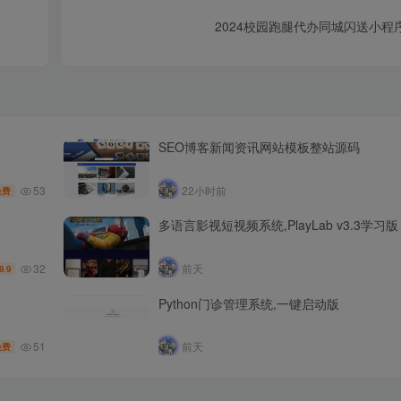
2024校园跑腿代办同城闪送小程序
SEO博客新闻资讯网站模板整站源码
53
22小时前
免费
多语言影视短视频系统,PlayLab v3.3学习版
32
前天
9.9
Python门诊管理系统,一键启动版
51
前天
免费