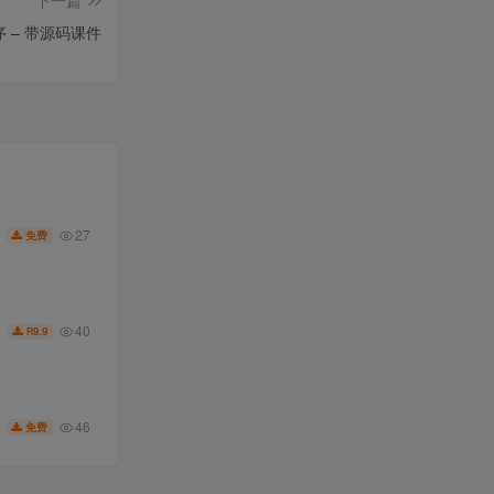
下一篇
 – 带源码课件
27
免费
40
9.9
R
46
免费