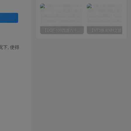
【DOF-100西游八十一难PVF】站长推荐经典3D冒险格斗闯关西方魔幻端游-2024年7月24日最新打包Linux服务端源码视频架设教程-等级补丁-配套完整客户端！
【MT3换皮MH之盛世西游2-赞助攻略掉落说明-附带全套源码】站长推荐经典角色扮演类Q萌卡通剧情任务回合手游-2024年7月20日最新打包Linux服务端源码视频架设教程-多功能GM网页后台工具-安卓苹果ios双端版本！
况下, 使得