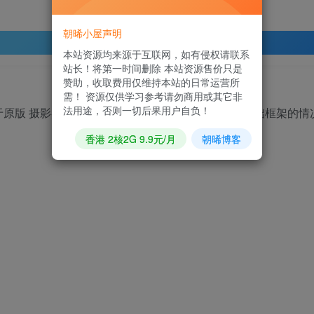
朝晞小屋声明
登录查看
本站资源均来源于互联网，如有侵权请联系
站长！将第一时间删除 本站资源售价只是
赞助，收取费用仅维持本站的日常运营所
需！ 资源仅供学习参考请勿商用或其它非
法用途，否则一切后果用户自负！
l，不同于原版 摄影类瀑布流主题 的定位，Gleaner 在保留基础框架的情
香港 2核2G 9.9元/月
朝晞博客