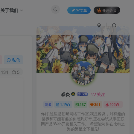
关于我们
写文章
开通会员
私信
134
5
淼炎
关注
0
1.1W+
237
351
402W+
你好,这里是朝晞网络工作室,我是淼炎，对有趣的
世界和可能有趣的你感到好奇,正在尝试从事互联
网产品/Web开发相关工作。 希望能与你在比特之
海的繁星之下相见!