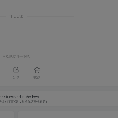
THE END
喜欢就支持一下吧
分享
收藏
r rift,twisted in the love.
错过夕阳而哭泣，那么你就要错群星了