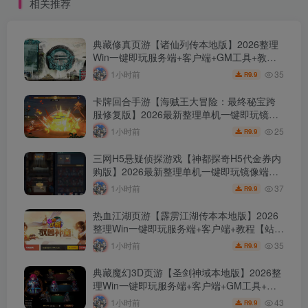
相关推荐
Linux服务端源码视频架设教
程！
典藏修真页游【诸仙列传本地版】2026整理
Win一键即玩服务端+客户端+GM工具+教程
【站长亲测】
35
1小时前
9.9
R
卡牌回合手游【海贼王大冒险：最终秘宝跨
服修复版】2026最新整理单机一键即玩镜像
端+Linux手工服务端+管理后台+CDK授权后
25
1小时前
9.9
R
台+教程【站长亲测】
三网H5悬疑侦探游戏【神都探奇H5代金券内
购版】2026最新整理单机一键即玩镜像端
+Linux手工服务端+管理后台+CDK授权后台
37
1小时前
9.9
R
+教程【站长亲测】
热血江湖页游【霹雳江湖传本本地版】2026
整理Win一键即玩服务端+客户端+教程【站长
亲测】
35
1小时前
9.9
R
典藏魔幻3D页游【圣剑神域本地版】2026整
理Win一键即玩服务端+客户端+GM工具+教
程【站长亲测】
43
1小时前
9.9
R