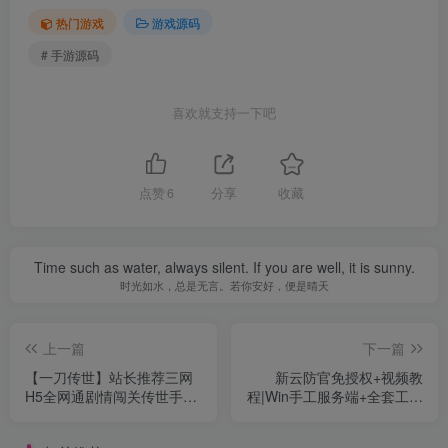
热门游戏
游戏源码
# 手游源码
喜欢就支持一下吧
点赞
6
分享
收藏
Time such as water, always silent. If you are well, it is sunny.
时光如水，总是无言。若你安好，便是晴天
上一篇
下一篇
【一刀传世】站长推荐三网
新云防官免授权+视频教
H5全网通剧情闯关传世手
程|Win手工服务端+全套工具
游-2024年8月25日最新整理
环境
单机一键即玩镜像端-打包