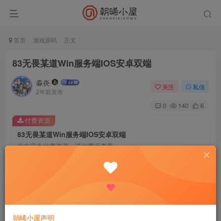
首页
游戏源码
正文
83无畏某道Win服务端IOS安卓双端
淼炎
关注
私信
2年前发布
0
140
6
付费资源
83无畏某道Win服务端IOS安卓双端
此内容为付费资源，请付费后查看
9.9
限时特惠
18.8
R
R
0.9
免费
普通会员
R
超级会员
立即购买
您当前未登录！建议登陆后购买，可保存购买订单
朝晞小屋声明