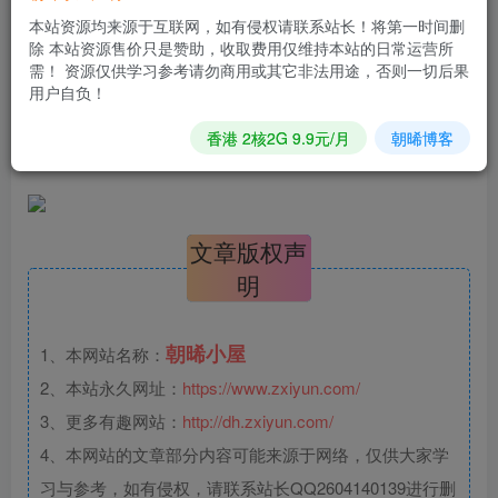
本站资源均来源于互联网，如有侵权请联系站长！将第一时间删
除 本站资源售价只是赞助，收取费用仅维持本站的日常运营所
83无畏某道Win服务端IOS安卓双端，用户花一千多买来的，
需！ 资源仅供学习参考请勿商用或其它非法用途，否则一切后果
我分享给会员了！
用户自负！
香港 2核2G 9.9元/月
朝晞博客
文章版权声
明
朝晞小屋
1、本网站名称：
2、本站永久网址：
https://www.zxiyun.com/
3、更多有趣网站：
http://dh.zxiyun.com/
4、本网站的文章部分内容可能来源于网络，仅供大家学
习与参考，如有侵权，请联系站长QQ2604140139进行删