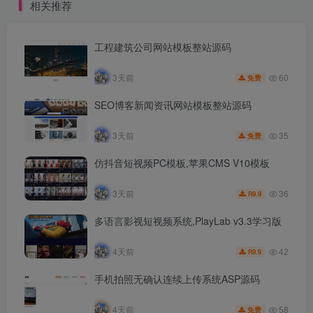
相关推荐
工程建筑公司网站模板整站源码
60
3天前
免费
SEO博客新闻资讯网站模板整站源码
35
3天前
免费
仿抖音短视频PC模板,苹果CMS V10模板
36
3天前
9.9
R
多语言影视短视频系统,PlayLab v3.3学习版
42
4天前
9.9
R
手机拍照无确认连续上传系统ASP源码
58
4天前
免费