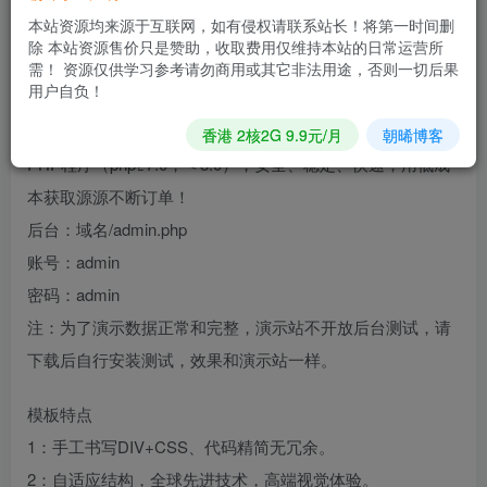
站、文章资讯网站等企业，当然其他行业也可以做，只需要
本站资源均来源于互联网，如有侵权请联系站长！将第一时间删
把文字图片换成其他行业的即可；
除 本站资源售价只是赞助，收取费用仅维持本站的日常运营所
自适应移动端，同一个后台，数据即时同步，简单适用！附
需！ 资源仅供学习参考请勿商用或其它非法用途，否则一切后果
用户自负！
带测试数据！
友好的seo，所有页面均都能完全自定义标题/关键词/描述，
香港 2核2G 9.9元/月
朝晞博客
PHP程序（php≥7.0，＜8.0），安全、稳定、快速；用低成
本获取源源不断订单！
后台：域名/admin.php
账号：admin
密码：admin
注：为了演示数据正常和完整，演示站不开放后台测试，请
下载后自行安装测试，效果和演示站一样。
模板特点
1：手工书写DIV+CSS、代码精简无冗余。
2：自适应结构，全球先进技术，高端视觉体验。