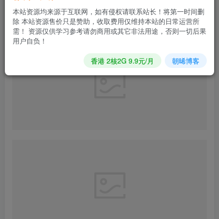
本站资源均来源于互联网，如有侵权请联系站长！将第一时间删
除 本站资源售价只是赞助，收取费用仅维持本站的日常运营所
如果有想看的可以留言，我给大家找。
需！ 资源仅供学习参考请勿商用或其它非法用途，否则一切后果
用户自负！
香港 2核2G 9.9元/月
朝晞博客