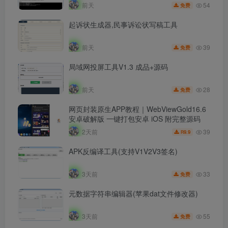
54
前天
免费
起诉状生成器,民事诉讼状写稿工具
39
前天
免费
局域网投屏工具V1.3 成品+源码
28
前天
免费
网页封装原生APP教程｜WebViewGold16.6
安卓破解版 一键打包安卓 iOS 附完整源码
39
2天前
9.9
R
APK反编译工具(支持V1V2V3签名)
33
3天前
免费
元数据字符串编辑器(苹果dat文件修改器)
55
3天前
免费