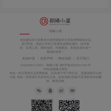
朝晞小屋
本站建站至今始终努力坚持搜集和分享各种网络知识以
及IT科技，现如今本站已发展形成网站源码、技术教
程、实用工具、限时福利、经验教程、影视资源等各个
领域的资源！
友链申请
免责声明
网站地图
关于我们
Copyright © 2021 ·
朝晞小屋
陕ICP备2022001461号
本站由
朝晞云
赞助
本站一些文章来自互联网收集，仅供用于学习和交流，请遵循相关法律
法规. 本站一切资源不代表本站立场，如有侵权/违规/不妥请联系本站删
除，敬请谅解.