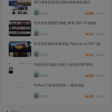
SEO博客新闻资讯网站模板整站源码
31
2天前
免费
仿抖音短视频PC模板,苹果CMS V10模板
34
2天前
9.9
R
多语言影视短视频系统,PlayLab v3.3学习版
42
3天前
9.9
R
手机拍照无确认连续上传系统ASP源码
55
3天前
免费
Python门诊管理系统,一键启动版
48
3天前
免费