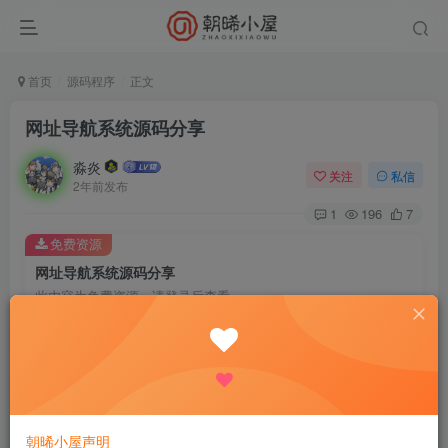
首页
源码程序
正文
网址导航系统源码分享
淼炎
关注
私信
2年前发布
1
196
7
免费资源
网址导航系统源码分享
此内容为免费资源，请登录后查看
登录查看
1、采用光年全新v5模板开发后台
朝晞小屋声明
2、后台内置8款主题色，分别是简约白、炫光绿、渐变紫、