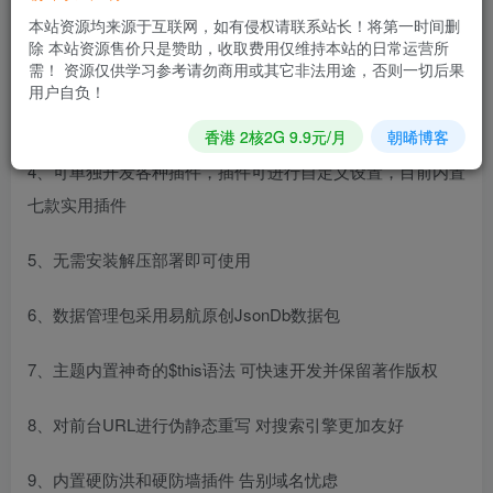
本站资源均来源于互联网，如有侵权请联系站长！将第一时间删
活力橙、少女粉、少女紫、科幻蓝、护眼黑
除 本站资源售价只是赞助，收取费用仅维持本站的日常运营所
需！ 资源仅供学习参考请勿商用或其它非法用途，否则一切后果
3、可管理无数引导页主题并且主题内可以进行不同的自定义
用户自负！
设置，目前内置16套主题 持续增加中…
香港 2核2G 9.9元/月
朝晞博客
4、可单独开发各种插件，插件可进行自定义设置，目前内置
七款实用插件
5、无需安装解压部署即可使用
6、数据管理包采用易航原创JsonDb数据包
7、主题内置神奇的$this语法 可快速开发并保留著作版权
8、对前台URL进行伪静态重写 对搜索引擎更加友好
9、内置硬防洪和硬防墙插件 告别域名忧虑