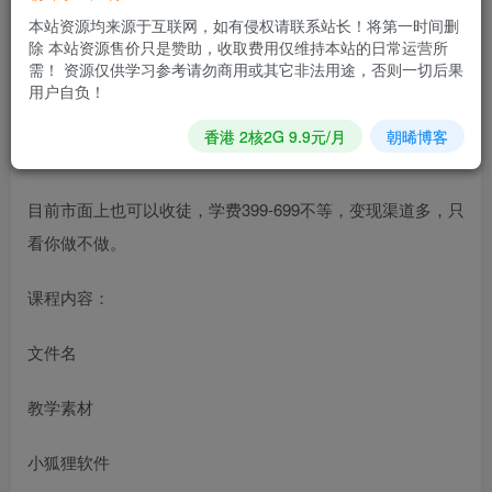
拍类的动态视频，奇特的风景画、美丽的雪景、祈福的佛像
本站资源均来源于互联网，如有侵权请联系站长！将第一时间删
等等统统都可以，极其容易吸引停留，从而获得短视频平台
除 本站资源售价只是赞助，收取费用仅维持本站的日常运营所
的推流，进而涨粉，起号。
需！ 资源仅供学习参考请勿商用或其它非法用途，否则一切后果
用户自负！
起号后没可以接旅游景点商推、星图广告、歌曲宣发。7天涨
香港 2核2G 9.9元/月
朝晞博客
粉10万，星图广告变现1万。
目前市面上也可以收徒，学费399-699不等，变现渠道多，只
看你做不做。
课程内容：
文件名
教学素材
小狐狸软件