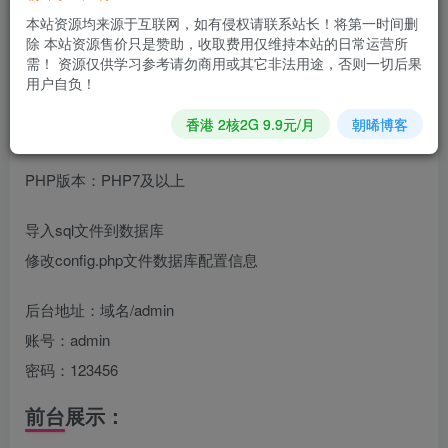
本站资源均来源于互联网，如有侵权请联系站长！将第一时间删
除 本站资源售价只是赞助，收取费用仅维持本站的日常运营所
交友盲盒系统一款PHP开源的盲盒系统，对接易支付，支持
需！ 资源仅供学习参考请勿商用或其它非法用途，否则一切后果
开分站
用户自负！
安装教程:
香港 2核2G 9.9元/月
朝晞博客
PHP版本：PHP7及以上
导入sql文件到数据库
修改config.php文件数据库配置信息
后台地址：域名/admin
账号：admin
密码：123456
前台展示：