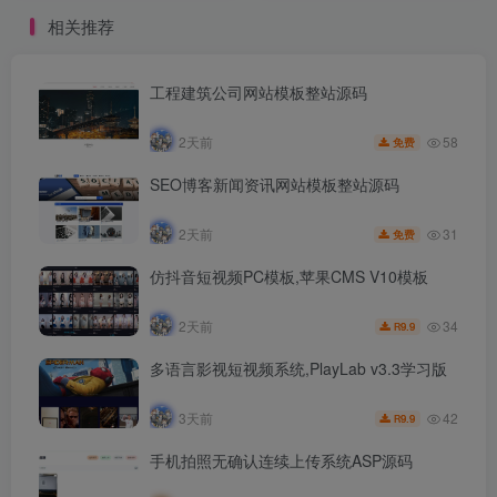
相关推荐
工程建筑公司网站模板整站源码
58
2天前
免费
SEO博客新闻资讯网站模板整站源码
31
2天前
免费
仿抖音短视频PC模板,苹果CMS V10模板
34
2天前
9.9
R
多语言影视短视频系统,PlayLab v3.3学习版
42
3天前
9.9
R
手机拍照无确认连续上传系统ASP源码