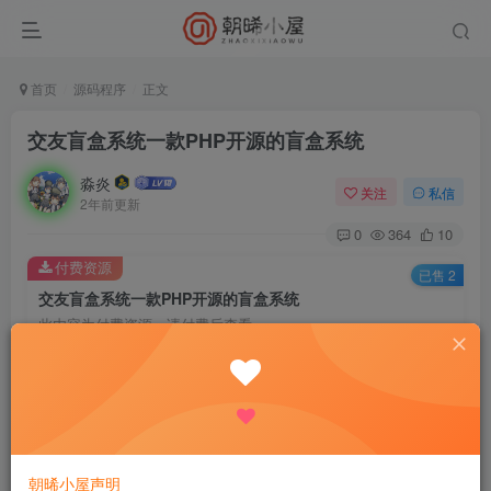
首页
源码程序
正文
交友盲盒系统一款PHP开源的盲盒系统
淼炎
关注
私信
2年前更新
0
364
10
付费资源
已售 2
交友盲盒系统一款PHP开源的盲盒系统
此内容为付费资源，请付费后查看
3
限时特惠
18.8
R
R
0.9
免费
普通会员
R
超级会员
立即购买
您当前未登录！建议登陆后购买，可保存购买订单
朝晞小屋声明