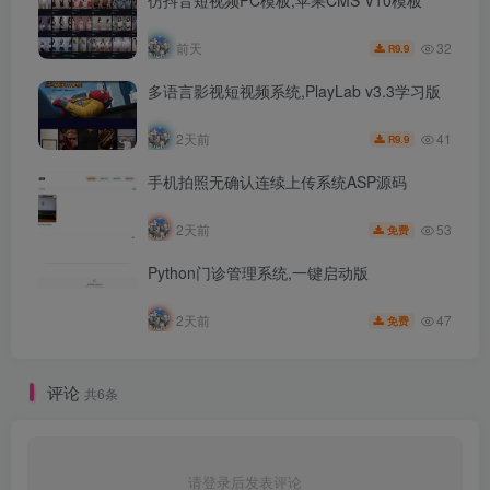
32
前天
9.9
R
多语言影视短视频系统,PlayLab v3.3学习版
41
2天前
9.9
R
手机拍照无确认连续上传系统ASP源码
53
2天前
免费
Python门诊管理系统,一键启动版
47
2天前
免费
评论
共6条
请登录后发表评论