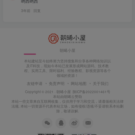
哟西哟西
3年前
回复
朝晞小屋
本站建站至今始终努力坚持搜集和分享各种网络知识以
及IT科技，现如今本站已发展形成网站源码、技术教
程、实用工具、限时福利、经验教程、影视资源等各个
领域的资源！
友链申请
免责声明
网站地图
关于我们
Copyright © 2021 ·
朝晞小屋
陕ICP备2022001461号
本站由
朝晞云
赞助
本站一些文章来自互联网收集，仅供用于学习和交流，请遵循相关法律
法规. 本站一切资源不代表本站立场，如有侵权/违规/不妥请联系本站删
除，敬请谅解.