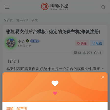
首页
源码程序
正文
彩虹易支付后台模板+稳定的免费主机(修复注册)
淼炎
关注
私信
5年前更新
13
924
15
【简介】
易支付程序需要自备好,这个只是一个后台的模板文件,直接上
传在网站目录解压替换掉即可,然后打开你的支付后台刷新即
可,无需任何多余操作!
————————————————
【稳定主机】http://xue.zxiyun.com
朝晞小屋声明