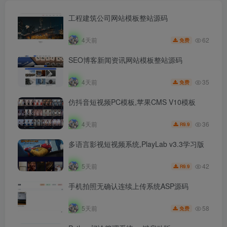
工程建筑公司网站模板整站源码
62
4天前
免费
SEO博客新闻资讯网站模板整站源码
35
4天前
免费
仿抖音短视频PC模板,苹果CMS V10模板
36
4天前
9.9
R
多语言影视短视频系统,PlayLab v3.3学习版
42
5天前
9.9
R
手机拍照无确认连续上传系统ASP源码
58
5天前
免费