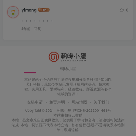
yimeng
0
。。。。。。。。
4年前
回复
朝晞小屋
本站建站至今始终努力坚持搜集和分享各种网络知识以
及IT科技，现如今本站已发展形成网站源码、技术教
程、实用工具、限时福利、经验教程、影视资源等各个
领域的资源！
友链申请
免责声明
网站地图
关于我们
Copyright © 2021 ·
朝晞小屋
陕ICP备2022001461号
本站由
朝晞云
赞助
本站一些文章来自互联网收集，仅供用于学习和交流，请遵循相关法律
法规. 本站一切资源不代表本站立场，如有侵权/违规/不妥请联系本站删
除，敬请谅解.