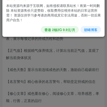
本站资源均来源于互联网，如有侵权请联系站长！将第一时间删
【社区交流】活跃的10万戒友正能量社区
除 本站资源售价只是赞助，收取费用仅维持本站的日常运营所
需！ 资源仅供学习参考请勿商用或其它非法用途，否则一切后果
【数据云同步】登录后可以云同步数据，不用担心数据丢失
用户自负！
香港 2核2G 9.9元/月
朝晞博客
【统计图表】提供周频率，月视图，年视图三种模式的图
表，展示每项记录的持戒历程和趋势
【正气值】根据精气保养情况，计算出当前正气值，直观了
解当前身体状况
【戒色天数】显示当前连续戒色的天数，激励自己砥砺前行
【名言警句】精心收录的名言警句，帮助坚定持戒的信念
【修心文章】戒色重在修心，阅读修心文章，培养感恩，孝
顺，行善，正直的品行