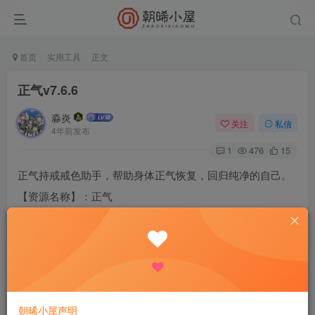
首页
实用工具
正文
正气v7.6.6
淼炎
关注
私信
4年前发布
1
476
15
正气持戒戒色助手，帮助身体正气恢复，回归纯净的自己。
【资源名称】：正气
【资源版本】：7.6.6
【资源大小】：21.37MB
【测试机型】：realme
【资源介绍】：【记录日历】记录每日持戒明细，像在真实
挂历上画记录一样方便好用
朝晞小屋声明