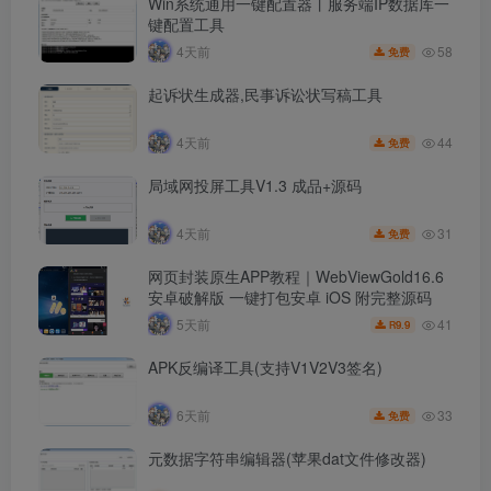
Win系统通用一键配置器丨服务端IP数据库一
键配置工具
58
4天前
免费
起诉状生成器,民事诉讼状写稿工具
44
4天前
免费
局域网投屏工具V1.3 成品+源码
31
4天前
免费
网页封装原生APP教程｜WebViewGold16.6
安卓破解版 一键打包安卓 iOS 附完整源码
41
5天前
9.9
R
APK反编译工具(支持V1V2V3签名)
33
6天前
免费
元数据字符串编辑器(苹果dat文件修改器)