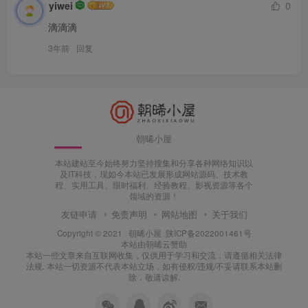
yiwei
0
滴滴滴
3年前
回复
朝晞小屋
本站建站至今始终努力坚持搜集和分享各种网络知识以
及IT科技，现如今本站已发展形成网站源码、技术教
程、实用工具、限时福利、经验教程、影视资源等各个
领域的资源！
友链申请
免责声明
网站地图
关于我们
Copyright © 2021 ·
朝晞小屋
陕ICP备2022001461号
本站由
朝晞云
赞助
本站一些文章来自互联网收集，仅供用于学习和交流，请遵循相关法律
法规. 本站一切资源不代表本站立场，如有侵权/违规/不妥请联系本站删
除，敬请谅解.