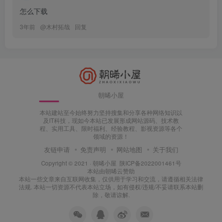
怎么下载
3年前
@
木村拓哉
回复
朝晞小屋
本站建站至今始终努力坚持搜集和分享各种网络知识以
及IT科技，现如今本站已发展形成网站源码、技术教
程、实用工具、限时福利、经验教程、影视资源等各个
领域的资源！
友链申请
免责声明
网站地图
关于我们
Copyright © 2021 ·
朝晞小屋
陕ICP备2022001461号
本站由
朝晞云
赞助
本站一些文章来自互联网收集，仅供用于学习和交流，请遵循相关法律
法规. 本站一切资源不代表本站立场，如有侵权/违规/不妥请联系本站删
除，敬请谅解.