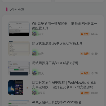
相关推荐
Win系统通用一键配置器丨服务端IP数据库一
键配置工具
54
前天
免费
起诉状生成器,民事诉讼状写稿工具
39
前天
免费
局域网投屏工具V1.3 成品+源码
28
前天
免费
网页封装原生APP教程｜WebViewGold16.6
安卓破解版 一键打包安卓 iOS 附完整源码
39
3天前
9.9
R
APK反编译工具(支持V1V2V3签名)