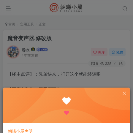
首页
实用工具
正文
魔音变声器.修改版
淼炎
关注
私信
4年前发布
8
338
16
【楼主点评】：兄弟快来，打开这个就能装逼啦
【应用名称】：魔音变声器
【应用包名】：com.putaotec.mvoice
【应用版本】：1.6.3
朝晞小屋声明