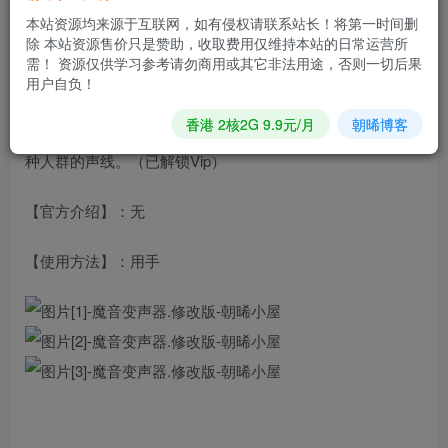
【应用大小】：49.0MB
本站资源均来源于互联网，如有侵权请联系站长！将第一时间删
除 本站资源售价只是赞助，收取费用仅维持本站的日常运营所
【适用平台】：安卓
需！ 资源仅供学习参考请勿商用或其它非法用途，否则一切后果
用户自负！
【版本说明】：一款安卓手机模拟变声软件，支持微信Qq等
香港 2核2G 9.9元/月
朝晞博客
多种社交平台，内置了一个强大的音频合成器，能模拟出各
种人群的声线。（已解锁Vip）
【官方介绍】：无
【使用方法】：用手