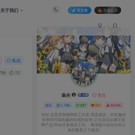
关于我们
写文章
开通会员
私信
756
13
淼炎
关注
0
1.1W+
237
351
404W+
你好,这里是朝晞网络工作室,我是淼炎，对有趣的
世界和可能有趣的你感到好奇,正在尝试从事互联
网产品/Web开发相关工作。 希望能与你在比特之
海的繁星之下相见!