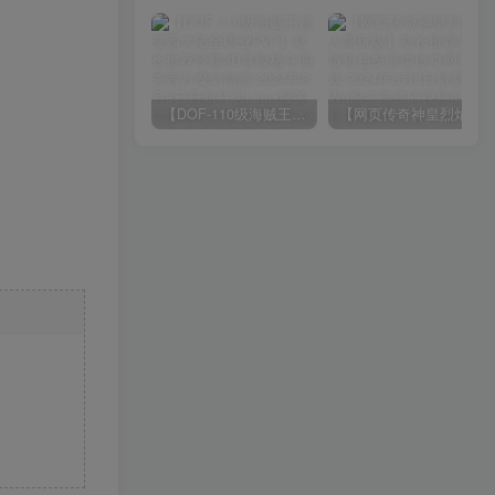
【DOF-110级海贼王超变四大陆全职业PVF】站长推荐经典3D冒险格斗闯关西方魔幻端游-2024年8月8日最新打包Linux服务端源码视频架设教程-等级补丁-配套完整客户端！
【网页传奇神皇烈焰假人陪玩版】站长推荐典藏版角色扮演类传奇网页游戏-2024年8月8日最新打包Wn服务端源码视频架设教程-配套GM工具！