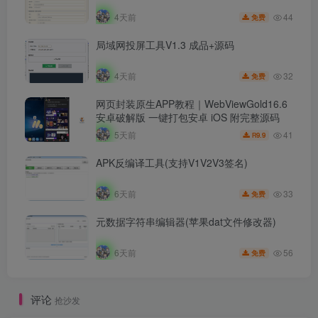
44
4天前
免费
局域网投屏工具V1.3 成品+源码
32
4天前
免费
网页封装原生APP教程｜WebViewGold16.6
安卓破解版 一键打包安卓 iOS 附完整源码
41
5天前
9.9
R
APK反编译工具(支持V1V2V3签名)
33
6天前
免费
元数据字符串编辑器(苹果dat文件修改器)
56
6天前
免费
评论
抢沙发