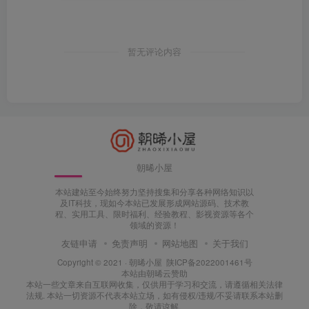
暂无评论内容
朝晞小屋
本站建站至今始终努力坚持搜集和分享各种网络知识以
及IT科技，现如今本站已发展形成网站源码、技术教
程、实用工具、限时福利、经验教程、影视资源等各个
领域的资源！
友链申请
免责声明
网站地图
关于我们
Copyright © 2021 ·
朝晞小屋
陕ICP备2022001461号
本站由
朝晞云
赞助
本站一些文章来自互联网收集，仅供用于学习和交流，请遵循相关法律
法规. 本站一切资源不代表本站立场，如有侵权/违规/不妥请联系本站删
除，敬请谅解.