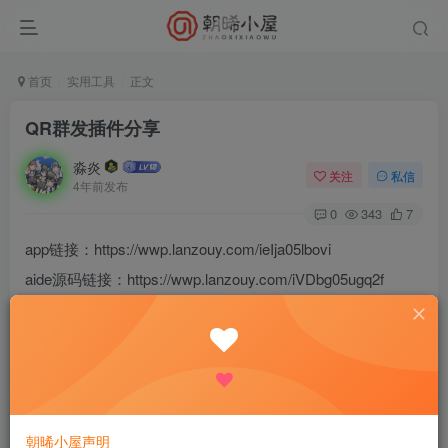
首页
实用工具
正文
QR群发插件分享
淼炎
关注
私信
4年前发布
0
343
7
app链接：https://wwp.lanzouy.com/ieIja05lbovi
aide源码链接：https://wwp.lanzouy.com/iVDbg05ugq2f
使用方法，在qr主程序中勾选任意群
然后在你勾选的群中发送初始化
如果有不懂的可以问，不一定会回答
朝晞小屋声明