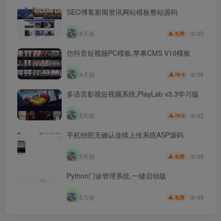
SEO博客新闻资讯网站模板整站源码
35
4天前
免费
仿抖音短视频PC模板,苹果CMS V10模板
36
4天前
9.9
R
多语言影视短视频系统,PlayLab v3.3学习版
42
5天前
9.9
R
手机拍照无确认连续上传系统ASP源码
58
5天前
免费
Python门诊管理系统,一键启动版
48
5天前
免费