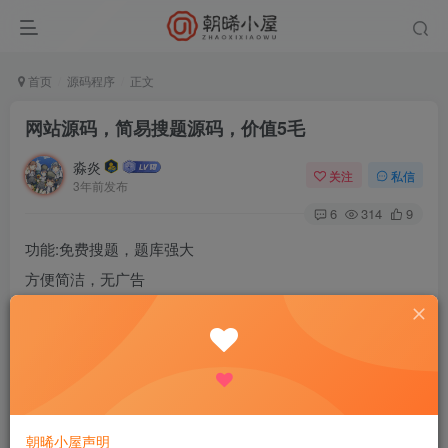
首页
源码程序
正文
网站源码，简易搜题源码，价值5毛
淼炎
关注
私信
3年前发布
6
314
9
功能:免费搜题，题库强大
方便简洁，无广告
不可以用于非法用途哦，
学习前端的一个小项目，
[彩虹][彩虹][彩虹][彩虹][彩虹]
演示站: http://119.91.106.94:8801/
朝晞小屋声明