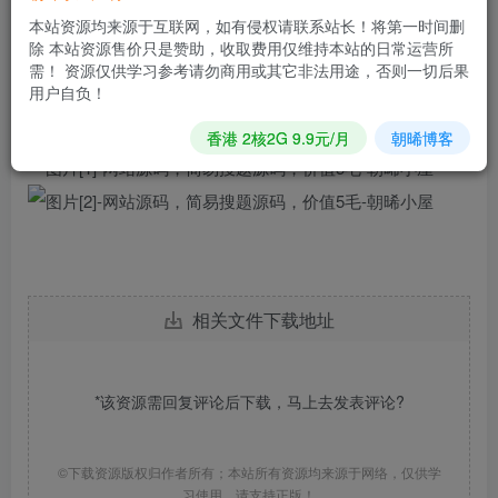
本站资源均来源于互联网，如有侵权请联系站长！将第一时间删
用法:这是一个普通的html项目，直接把文件下载解压，上传
除 本站资源售价只是赞助，收取费用仅维持本站的日常运营所
需！ 资源仅供学习参考请勿商用或其它非法用途，否则一切后果
服务器即可，或者本地直接用浏览器打开，均可正常使用
用户自负！
截图如下
香港 2核2G 9.9元/月
朝晞博客
相关文件下载地址
*该资源需回复评论后下载，马上去
发表评论
?
©下载资源版权归作者所有；本站所有资源均来源于网络，仅供学
习使用，请支持正版！