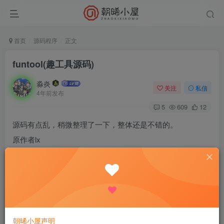
首页
源码程序
正文
funtool(趣工具源码)
淼炎
关注
私信
4年前发布
5
609
12
源码有点乱，稍微整理了一下，整体还是不错的。
原作者lx
朝晞小屋声明