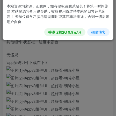
本站资源均来源于互联网，如有侵权请联系站长！将第一时间删
Form组件-普通按钮、描边按钮、渐变按钮、编辑框、单选
除 本站资源售价只是赞助，收取费用仅维持本站的日常运营所
项、多选
需！ 资源仅供学习参考请勿商用或其它非法用途，否则一切后果
用户自负！
Progress组件-普通进度条、圆形进度条
香港 2核2G 9.9元/月
朝晞博客
其他组件-状态栏、进度条颜色
无违规
iapp源码组件下载在下面