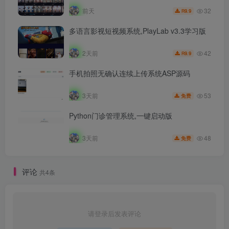
32
前天
9.9
R
多语言影视短视频系统,PlayLab v3.3学习版
42
2天前
9.9
R
手机拍照无确认连续上传系统ASP源码
53
3天前
免费
Python门诊管理系统,一键启动版
48
3天前
免费
评论
共4条
请登录后发表评论