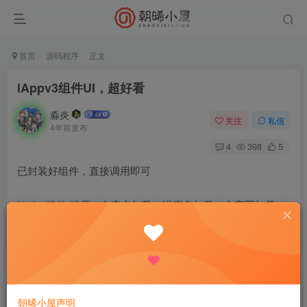
首页
源码程序
正文
iAppv3组件UI，超好看
淼炎
关注
私信
4年前发布
4
398
5
已封装好组件，直接调用即可
Notice组件-提示、自定义加载、进度条加载、文字圈加载、
单按钮弹窗、双按钮弹窗
Carousel组件-轮播
Navbar组件-top导航栏
朝晞小屋声明