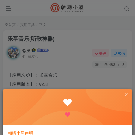
首页
实用工具
正文
乐享音乐(听歌神器)
淼炎
关注
私信
4年前发布
4
483
8
【应用名称】：乐享音乐
【应用版本】：v2.8
【应用大小】：6.05MB
【支持平台】：安卓(Android)
【测试机型】：vivo
【软件简介】：一款安全无毒的软件，可以免费下载付费音
乐，无损音质哦～可将下载的音乐导入到QQ音乐、酷狗音
朝晞小屋声明