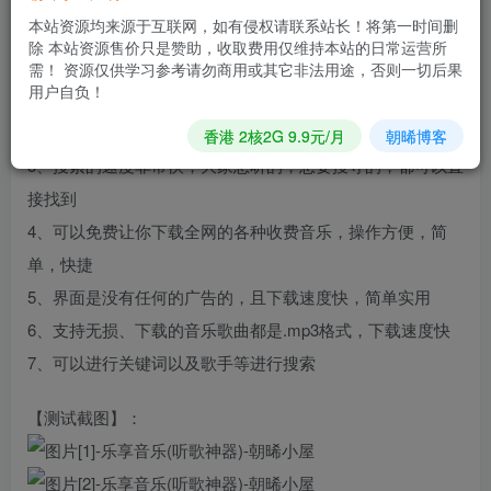
乐、酷我音乐、虾米音乐、网易云音乐等等…
本站资源均来源于互联网，如有侵权请联系站长！将第一时间删
除 本站资源售价只是赞助，收取费用仅维持本站的日常运营所
1、界面简约适度
需！ 资源仅供学习参考请勿商用或其它非法用途，否则一切后果
用户自负！
2、所有的音乐大家都可以免费在线听，或是直接下载到手机
里听
香港 2核2G 9.9元/月
朝晞博客
3、搜索的速度非常快，大家想听的，想要搜寻的，都可以直
接找到
4、可以免费让你下载全网的各种收费音乐，操作方便，简
单，快捷
5、界面是没有任何的广告的，且下载速度快，简单实用
6、支持无损、下载的音乐歌曲都是.mp3格式，下载速度快
7、可以进行关键词以及歌手等进行搜索
【测试截图】：