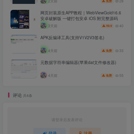
28
2天前
免费
网页封装原生APP教程｜WebViewGold16.6
安卓破解版 一键打包安卓 iOS 附完整源码
40
3天前
9.9
R
APK反编译工具(支持V1V2V3签名)
33
4天前
免费
元数据字符串编辑器(苹果dat文件修改器)
55
4天前
免费
评论
共4条
请登录后发表评论
登录
注册