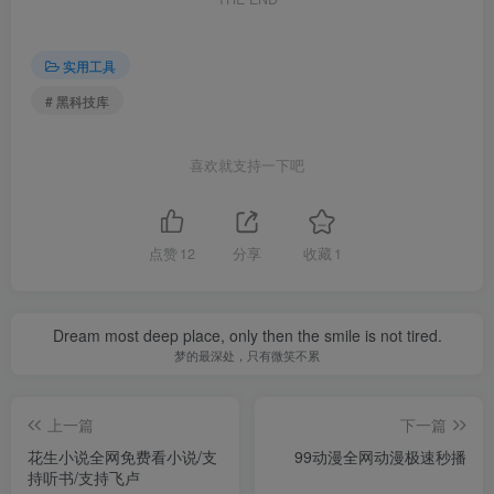
实用工具
# 黑科技库
喜欢就支持一下吧
点赞
12
分享
收藏
1
Dream most deep place, only then the smile is not tired.
梦的最深处，只有微笑不累
上一篇
下一篇
花生小说全网免费看小说/支
99动漫全网动漫极速秒播
持听书/支持飞卢