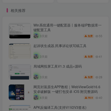
相关推荐
Win系统通用一键配置器丨服务端IP数据库一
键配置工具
55
3天前
免费
起诉状生成器,民事诉讼状写稿工具
41
3天前
免费
局域网投屏工具V1.3 成品+源码
28
3天前
免费
网页封装原生APP教程｜WebViewGold16.6
安卓破解版 一键打包安卓 iOS 附完整源码
40
4天前
9.9
R
APK反编译工具(支持V1V2V3签名)