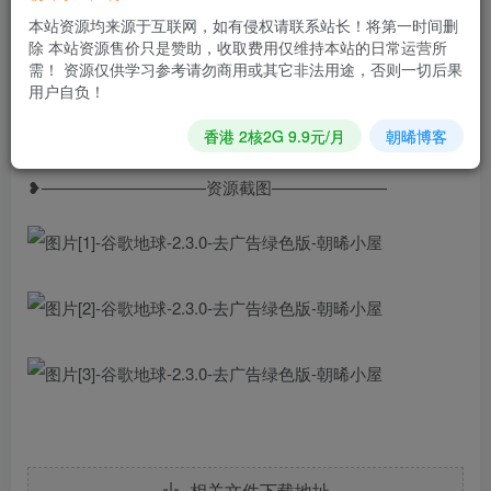
谷歌地球是你手机上的地球仪。强大功能让你探索世界更细
本站资源均来源于互联网，如有侵权请联系站长！将第一时间删
致；多种地图模型供你选择、热门标识等等，强大的街景功
除 本站资源售价只是赞助，收取费用仅维持本站的日常运营所
能让你足不出户就可以游览世界万千名胜景色，更有探月功
需！ 资源仅供学习参考请勿商用或其它非法用途，否则一切后果
用户自负！
能一睹月球真容。(去除广告/部分机型不兼容)
❥—————————————————————
香港 2核2G 9.9元/月
朝晞博客
❥——————————资源截图———————
相关文件下载地址