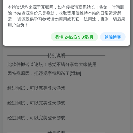
本站资源均来源于互联网，如有侵权请联系站长！将第一时间删
【应用版本】：8.5
除 本站资源售价只是赞助，收取费用仅维持本站的日常运营所
需！ 资源仅供学习参考请勿商用或其它非法用途，否则一切后果
用户自负！
【应用大小】：95MB
香港 2核2G 9.9元/月
朝晞博客
【修改内容】：简约-防撤回-防闪照
—————————特别说明—————————
此软件搬砖某论坛！感觉不错分享给大家使用
因特殊原因，把违规字符和谐了[滑稽]
经过测试，可以完美登录游戏
经过测试，可以完美登录游戏
经过测试，可以完美登录游戏
—————————分享说明—————————