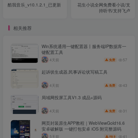
酷我音乐_v10.1.2.1_已更新
花生小说全网免费看小说/支
持听书/支持飞卢
相关推荐
Win系统通用一键配置器丨服务端IP数据库一
键配置工具
57
4天前
免费
起诉状生成器,民事诉讼状写稿工具
43
4天前
免费
局域网投屏工具V1.3 成品+源码
31
4天前
免费
网页封装原生APP教程｜WebViewGold16.6
安卓破解版 一键打包安卓 iOS 附完整源码
41
5天前
9.9
R