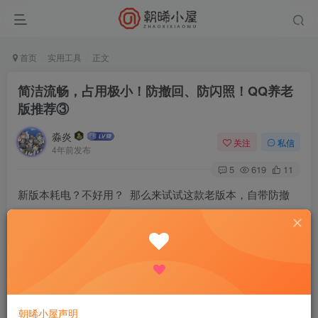
首页
实用工具
正文
简洁流畅，占用极小！防撤回、防闪照！QQ养老
版推荐③
淼炎
关注
私信
4年前发布
5
619
11
新版本耗电？不好用？ 那么来试试这款老版本，自带防撤
回，闪照，无视冻结！
—————————应用介绍—————————
【应用名称】：QQ
【应用包名】：com.tencent.mobileqq
朝晞小屋声明