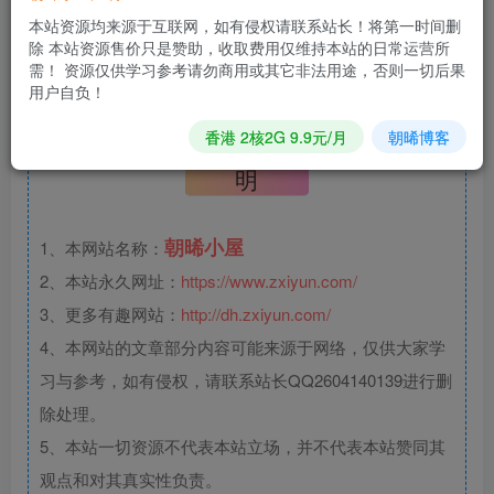
本站资源均来源于互联网，如有侵权请联系站长！将第一时间删
下载地址
除 本站资源售价只是赞助，收取费用仅维持本站的日常运营所
需！ 资源仅供学习参考请勿商用或其它非法用途，否则一切后果
百度网盘
蓝奏网盘
天翼网盘
微云网盘
闪电网盘
用户自负！
香港 2核2G 9.9元/月
朝晞博客
文章版权声
明
朝晞小屋
1、本网站名称：
2、本站永久网址：
https://www.zxiyun.com/
3、更多有趣网站：
http://dh.zxiyun.com/
4、本网站的文章部分内容可能来源于网络，仅供大家学
习与参考，如有侵权，请联系站长QQ2604140139进行删
除处理。
5、本站一切资源不代表本站立场，并不代表本站赞同其
观点和对其真实性负责。