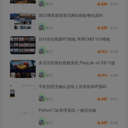
53
昨天
免费
SEO博客新闻资讯网站模板整站源码
27
昨天
免费
仿抖音短视频PC模板,苹果CMS V10模板
32
昨天
9.9
R
多语言影视短视频系统,PlayLab v3.3学习版
40
前天
9.9
R
手机拍照无确认连续上传系统ASP源码
51
前天
免费
Python门诊管理系统,一键启动版
46
前天
免费