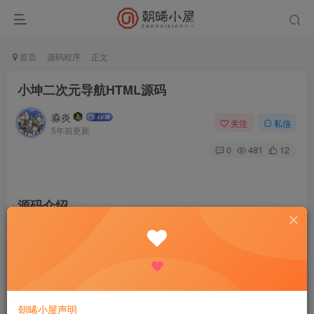
首页
源码程序
正文
小坤二次元导航HTML源码
淼炎
关注
私信
5年前更新
0
481
12
源码介绍
很好看的一个htmlの引导页/导航页！需要的上！
源码截图
朝晞小屋声明