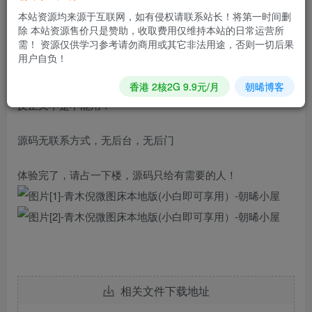
本站资源均来源于互联网，如有侵权请联系站长！将第一时间删
Tis:过几天关掉，只是暂时演示一下，不要吃饱了撑着攻击
除 本站资源售价只是赞助，收取费用仅维持本站的日常运营所
需！ 资源仅供学习参考请勿商用或其它非法用途，否则一切后果
我！
用户自负！
本源码是用某个源码改的，至于好不好，又有什么关系呢？
香港 2核2G 9.9元/月
朝晞博客
反正又不是不能用！
源码无联系方式，无后台，无后门
体验完了，请占一下楼，源码只给有需要的人！
相关文件下载地址