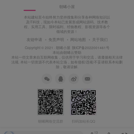
朝晞小屋
本站建站至今始终努力坚持搜集和分享各种网络知识以
及IT科技，现如今本站已发展形成网站源码、技术教
程、实用工具、限时福利、经验教程、影视资源等各个
领域的资源！
友链申请
免责声明
网站地图
关于我们
Copyright © 2021 ·
朝晞小屋
陕ICP备2022001461号
本站由
朝晞云
赞助
本站一些文章来自互联网收集，仅供用于学习和交流，请遵循相关法律
法规. 本站一切资源不代表本站立场，如有侵权/违规/不妥请联系本站删
除，敬请谅解.
朝晞网络交流群
扫码加站长QQ
13