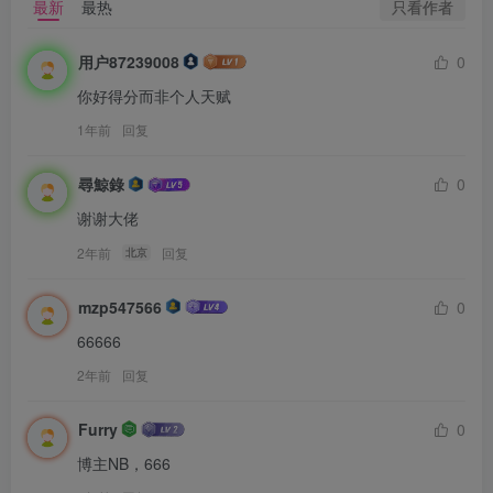
只看作者
最新
最热
用户87239008
0
你好得分而非个人天赋
1年前
回复
尋鯨錄
0
谢谢大佬
2年前
回复
北京
mzp547566
0
66666
2年前
回复
Furry
0
博主NB，666