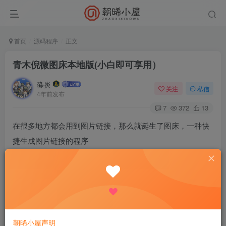
首页
源码程序
正文
青木倪微图床本地版(小白即可享用）
淼炎
关注
私信
4年前发布
7
372
13
在很多地方都会用到图片链接，那么就诞生了图床，一种快
捷生成图片链接的程序
网络上有那么多，对接阿里oss，腾讯cos，等等的图床，为
啥还要本地存储的，速度又慢，存储数据大又站内存，那我
只能说，不要钱！！！[开心]
源码上传即可使用，至于怎么上传，抱歉，这我帮不了你
朝晞小屋声明