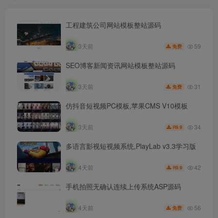
工程建筑公司网站模板整站源码
59
3天前
免费
SEO博客新闻资讯网站模板整站源码
31
3天前
免费
仿抖音短视频PC模板,苹果CMS V10模板
34
3天前
9.9
R
多语言影视短视频系统,PlayLab v3.3学习版
42
4天前
9.9
R
手机拍照无确认连续上传系统ASP源码
56
4天前
免费