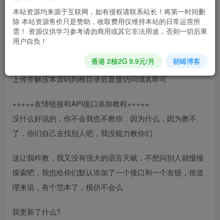
mysql 5.7
本站资源均来源于互联网，如有侵权请联系站长！将第一时间删
除 本站资源售价只是赞助，收取费用仅维持本站的日常运营所
【ps】
需！ 资源仅供学习参考请勿商用或其它非法用途，否则一切后果
其他安装环境请自行测试…
用户自负！
香港 2核2G 9.9元/月
朝晞博客
+++++源码安装教程+++++
上传并解压本源码到根目录后直接访问域名即可
+++++友情链接和API接口添加教程+++++
没什么好说的，你不会我也不教你，因为什么，因为教不
了，你们自己去找别人吧，我没能力教你们
这让我咋教，我又没有强大的语言天赋，不想问别人就慢慢
摸索吧，我也给你们默认添加了一个接口和一个友链，按道
理来说，有个范本了，模仿不会么
我更新了什么?