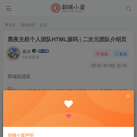
首页
源码程序
正文
黑夜主权个人团队HTML源码 | 二次元团队介绍页
淼炎
关注
私信
4年前发布
10
753
14
双端自适应
朝晞小屋声明