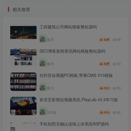
相关推荐
工程建筑公司网站模板整站源码
58
前天
免费
SEO博客新闻资讯网站模板整站源码
30
前天
免费
仿抖音短视频PC模板,苹果CMS V10模板
33
前天
9.9
R
多语言影视短视频系统,PlayLab v3.3学习版
42
3天前
9.9
R
手机拍照无确认连续上传系统ASP源码