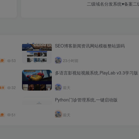
二级域名分发系统♥备案二
SEO博客新闻资讯网站模板整站源码
53
23小时前
免费
多语言影视短视频系统,PlayLab v3.3学习版
32
前天
9.9
Python门诊管理系统,一键启动版
51
前天
免费