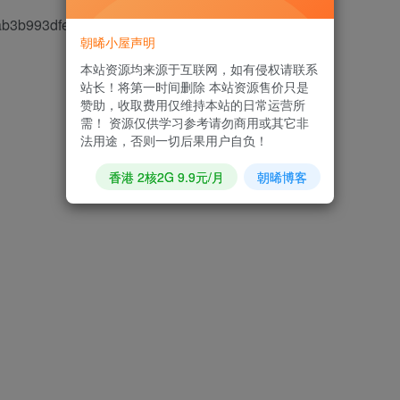
ab3b993dfe25b73b4c9d1d.gz
朝晞小屋声明
了
本站资源均来源于互联网，如有侵权请联系
站长！将第一时间删除 本站资源售价只是
赞助，收取费用仅维持本站的日常运营所
需！ 资源仅供学习参考请勿商用或其它非
法用途，否则一切后果用户自负！
香港 2核2G 9.9元/月
朝晞博客