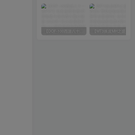
【DOF-100西游八十一难PVF】站长推荐经典3D冒险格斗闯关西方魔幻端游-2024年7月24日最新打包Linux服务端源码视频架设教程-等级补丁-配套完整客户端！
【MT3换皮MH之盛世西游2-赞助攻略掉落说明-附带全套源码】站长推荐经典角色扮演类Q萌卡通剧情任务回合手游-2024年7月20日最新打包Linux服务端源码视频架设教程-多功能GM网页后台工具-安卓苹果ios双端版本！