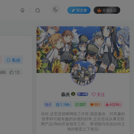
写文章
开通会员
私信
686
13
淼炎
关注
0
1.1W+
237
351
402W+
你好,这里是朝晞网络工作室,我是淼炎，对有趣的
世界和可能有趣的你感到好奇,正在尝试从事互联
网产品/Web开发相关工作。 希望能与你在比特之
海的繁星之下相见!