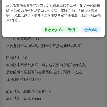
php 7.3
本站资源均来源于互联网，如有侵权请联系站长！将第一时间删
mysql 5.7
除 本站资源售价只是赞助，收取费用仅维持本站的日常运营所
需！ 资源仅供学习参考请勿商用或其它非法用途，否则一切后果
【ps】
用户自负！
其他环境请自行测试…
香港 2核2G 9.9元/月
朝晞博客
+++++安装教程+++++
上传并解压本源码到根目录后直接访问域名即可
目前版本: 1.0
当前版本不带数据库，所以也就没有所谓的sql注入
后续的版本更新可能会采用数据库，预计2.0左右
[滑稽][玫瑰][玫瑰][玫瑰]
前台地址: 直接访问域名即可
后台地址: 域名/admin