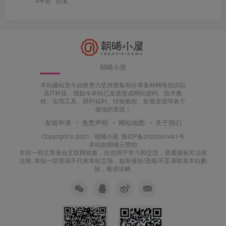
4年前
回复
朝晞小屋
本站建站至今始终努力坚持搜集和分享各种网络知识以
及IT科技，现如今本站已发展形成网站源码、技术教
程、实用工具、限时福利、经验教程、影视资源等各个
领域的资源！
友链申请
免责声明
网站地图
关于我们
Copyright © 2021 ·
朝晞小屋
陕ICP备2022001461号
本站由
朝晞云
赞助
本站一些文章来自互联网收集，仅供用于学习和交流，请遵循相关法律
法规. 本站一切资源不代表本站立场，如有侵权/违规/不妥请联系本站删
除，敬请谅解.