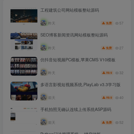
工程建筑公司网站模板整站源码
57
昨天
免费
SEO博客新闻资讯网站模板整站源码
27
昨天
免费
仿抖音短视频PC模板,苹果CMS V10模板
32
昨天
9.9
R
多语言影视短视频系统,PlayLab v3.3学习版
40
前天
9.9
R
手机拍照无确认连续上传系统ASP源码
52
前天
免费
Python门诊管理系统,一键启动版