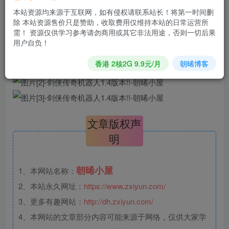
官网:http://game.warlord.top/index.php
本站资源均来源于互联网，如有侵权请联系站长！将第一时间删
除 本站资源售价只是赞助，收取费用仅维持本站的日常运营所
用户后台:http://game.warlord.top/yh/index.php
需！ 资源仅供学习参考请勿商用或其它非法用途，否则一切后果
用户自负！
以后源码也会在官网发布想要的多多留意把
香港 2核2G 9.9元/月
朝晞博客
文章版权声
明
朝晞小屋
1、本网站名称：
2、本站永久网址：
https://www.zxiyun.com/
3、更多有趣网站：
http://dh.zxiyun.com/
4、本网站的文章部分内容可能来源于网络，仅供大家学