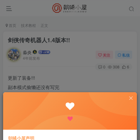
首页
技术教程
正文
剑侠传奇机器人1.4版本!!
淼炎
关注
私信
4年前发布
0
308
6
更新了装备!!!
副本模式偷懒还没有写完
机器人词库:https://kelecola.lanzouh.com/igdnu03y6uxc
1.2版本PHP源码:http://game.warlord.top/jxcq.zip
(修复了个人信息出现用户不存在的bug，修复pk中途冒险中
途可以使用复活币回血bug)
朝晞小屋声明