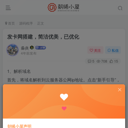
首页
源码程序
正文
发卡网搭建，简洁优美，已优化
淼炎
关注
私信
4年前发布
5
708
15
1、解析域名
首先，将域名解析到云服务器公网ip地址。点击“新手引导”，
即可快速完成。
2、添加站点
打开宝塔面板，点击“添加站点”
接着，打开“文件”，进入你添加站点的根目录，打开“终端”
朝晞小屋声明