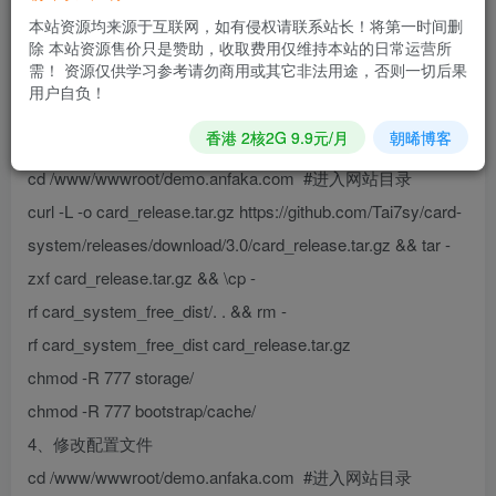
本站资源均来源于互联网，如有侵权请联系站长！将第一时间删
风铃发卡平台源码 的安装教程，官方文档已经写的很详细
除 本站资源售价只是赞助，收取费用仅维持本站的日常运营所
需！ 资源仅供学习参考请勿商用或其它非法用途，否则一切后果
了，我复制到下面：
用户自负！
原文地址：点击查看
香港 2核2G 9.9元/月
朝晞博客
3、下载网站源码
cd /www/wwwroot/demo.anfaka.com #进入网站目录
curl -L -o card_release.tar.gz https://github.com/Tai7sy/card-
system/releases/download/3.0/card_release.tar.gz && tar -
zxf card_release.tar.gz && \cp -
rf card_system_free_dist/. . && rm -
rf card_system_free_dist card_release.tar.gz
chmod -R 777 storage/
chmod -R 777 bootstrap/cache/
4、修改配置文件
cd /www/wwwroot/demo.anfaka.com #进入网站目录