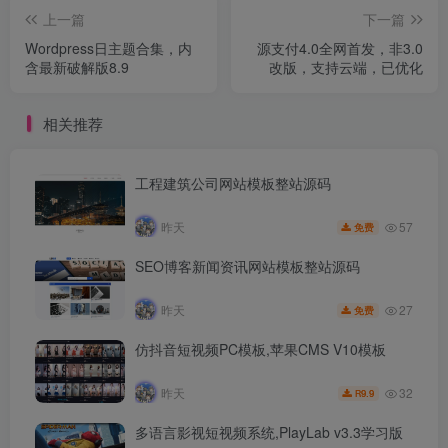
上一篇
下一篇
Wordpress日主题合集，内
源支付4.0全网首发，非3.0
含最新破解版8.9
改版，支持云端，已优化
相关推荐
工程建筑公司网站模板整站源码
57
昨天
免费
SEO博客新闻资讯网站模板整站源码
27
昨天
免费
仿抖音短视频PC模板,苹果CMS V10模板
32
昨天
9.9
R
多语言影视短视频系统,PlayLab v3.3学习版