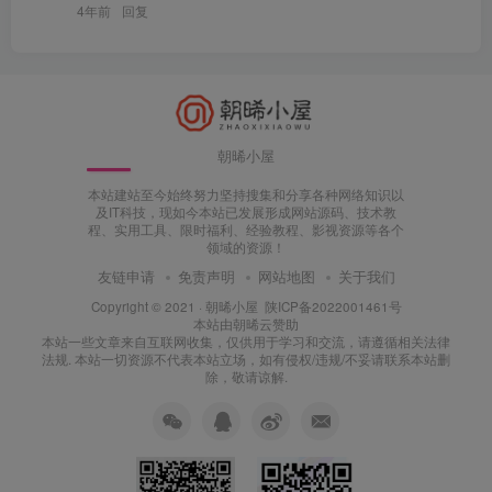
4年前
回复
朝晞小屋
本站建站至今始终努力坚持搜集和分享各种网络知识以
及IT科技，现如今本站已发展形成网站源码、技术教
程、实用工具、限时福利、经验教程、影视资源等各个
领域的资源！
友链申请
免责声明
网站地图
关于我们
Copyright © 2021 ·
朝晞小屋
陕ICP备2022001461号
本站由
朝晞云
赞助
本站一些文章来自互联网收集，仅供用于学习和交流，请遵循相关法律
法规. 本站一切资源不代表本站立场，如有侵权/违规/不妥请联系本站删
除，敬请谅解.