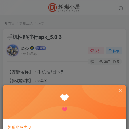
首页
实用工具
正文
手机性能排行apk_5.0.3
淼炎
关注
私信
4年前发布
1
307
5
【资源名称】：手机性能排行
【资源版本】：5.0.3
【资源大小】：8.7MB
【测试机型】：360
【资源介绍】：专门查看手机参数的应用，这里能查到的数
据甚至比手机官网公布的还要透明；不光能查看处理器型
号、屏幕大小、电池容量这些基础参数，往下拖动你就能看
朝晞小屋声明