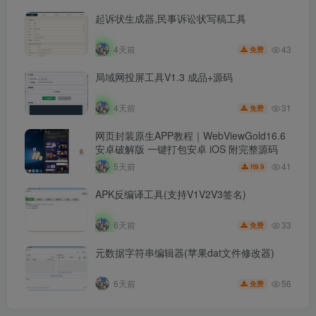
起诉状生成器,民事诉讼状写稿工具
43
4天前
免费
局域网投屏工具V1.3 成品+源码
31
4天前
免费
网页封装原生APP教程｜WebViewGold16.6
安卓破解版 一键打包安卓 iOS 附完整源码
41
5天前
9.9
R
APK反编译工具(支持V1V2V3签名)
33
6天前
免费
元数据字符串编辑器(苹果dat文件修改器)
56
6天前
免费