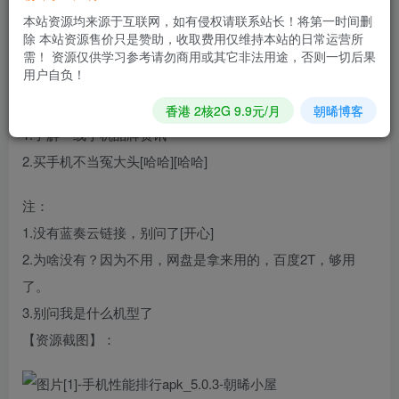
到更具体的配置；
本站资源均来源于互联网，如有侵权请联系站长！将第一时间删
比如屏幕部分，它就给你提供了屏幕比例、类型，以及刷新
除 本站资源售价只是赞助，收取费用仅维持本站的日常运营所
需！ 资源仅供学习参考请勿商用或其它非法用途，否则一切后果
率、最大亮度、出产厂商等等各种详细信息。
用户自负！
特点：
香港 2核2G 9.9元/月
朝晞博客
1.了解一线手机品牌资讯
2.买手机不当冤大头[哈哈][哈哈]
注：
1.没有蓝奏云链接，别问了[开心]
2.为啥没有？因为不用，网盘是拿来用的，百度2T，够用
了。
3.别问我是什么机型了
【资源截图】：