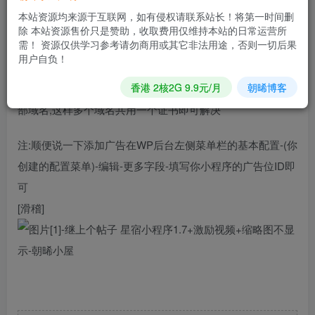
问题
本站资源均来源于互联网，如有侵权请联系站长！将第一时间删
除 本站资源售价只是赞助，收取费用仅维持本站的日常运营所
需！ 资源仅供学习参考请勿商用或其它非法用途，否则一切后果
这是由于B域名使用了网站证书而A域名无法使用B域名的证
用户自负！
书造成的
香港 2核2G 9.9元/月
朝晞博客
我们可以通过宝塔申请Let’s Encrypt证书申请时勾选网站全
部域名,这样多个域名共用一个证书即可解决
注:顺便说一下添加广告在WP后台左侧菜单栏的基本配置-(你
创建的配置菜单)-编辑-更多字段-填写你小程序的广告位ID即
可
[滑稽]