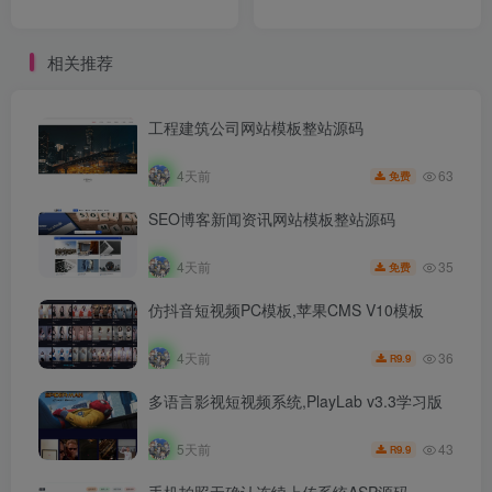
相关推荐
工程建筑公司网站模板整站源码
63
4天前
免费
SEO博客新闻资讯网站模板整站源码
35
4天前
免费
仿抖音短视频PC模板,苹果CMS V10模板
36
4天前
9.9
R
多语言影视短视频系统,PlayLab v3.3学习版
43
5天前
9.9
R
手机拍照无确认连续上传系统ASP源码