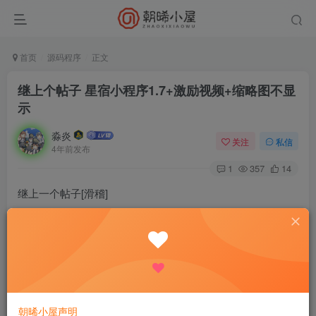
首页
源码程序
正文
继上个帖子 星宿小程序1.7+激励视频+缩略图不显
示
淼炎
关注
私信
4年前发布
1
357
14
继上一个帖子[滑稽]
安装去看上个帖子或去官网找教程
由于使用的是两个域名A域名(网站正常域名)和B域名(小程序
专用北岸域名)
有些朋友可能会遇到A域名正常B域名乱码或者图片不显示的
朝晞小屋声明