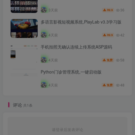
36
3天前
9.9
R
多语言影视短视频系统,PlayLab v3.3学习版
42
4天前
9.9
R
手机拍照无确认连续上传系统ASP源码
58
4天前
免费
Python门诊管理系统,一键启动版
48
4天前
免费
评论
共1条
请登录后发表评论