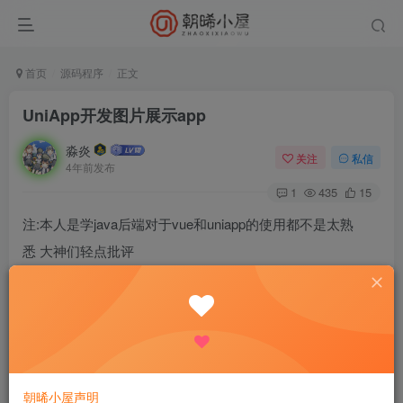
首页
源码程序
正文
UniApp开发图片展示app
淼炎
关注
私信
4年前发布
1
435
15
注:本人是学java后端对于vue和uniapp的使用都不是太熟
悉 大神们轻点批评
开发这个手机app的初衷是解决我和我的女朋友的手机照片
问题，以为经常出去玩手机也拍有许多的照片 但是换手机和
想看对方的照片就显得非常的麻烦 所以就开发这个app了
设计思路就是:把手机的照片上传到我个人的服务器 然后提供
朝晞小屋声明