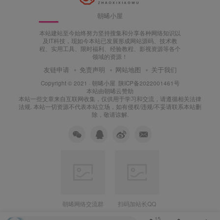
朝晞小屋
本站建站至今始终努力坚持搜集和分享各种网络知识以
及IT科技，现如今本站已发展形成网站源码、技术教
程、实用工具、限时福利、经验教程、影视资源等各个
领域的资源！
友链申请
免责声明
网站地图
关于我们
Copyright © 2021 ·
朝晞小屋
陕ICP备2022001461号
本站由
朝晞云
赞助
本站一些文章来自互联网收集，仅供用于学习和交流，请遵循相关法律
法规. 本站一切资源不代表本站立场，如有侵权/违规/不妥请联系本站删
除，敬请谅解.
朝晞网络交流群
扫码加站长QQ
15